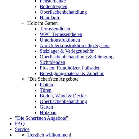
Fensterbänke
Bodentreppen
Oberflächenbehandlung
Handläufe
Holz im Garten
Terrassendielen
WPC Terrassendielen
Unterkonstruktionen
Alu Unterkonstruktion Clip-System
Stelzlager & Verlegzubehör
Oberflächenbehandlung & Reinigung
Sichtblenden
Pfosten, Rundhölzer, Palisaden
Befestigungsmaterial & Zubehör
"Die Scherfsten Angebote"
Platten
Türen
Boden, Wand & Decke
Oberflächenbehandlung
Garten
Holzbau
"Die Scherfsten Angebote"
FAQ
Service
Herzlich willkommen!