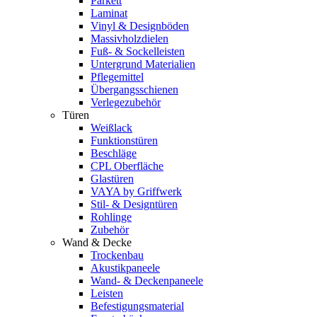
Parkett
Laminat
Vinyl & Designböden
Massivholzdielen
Fuß- & Sockelleisten
Untergrund Materialien
Pflegemittel
Übergangsschienen
Verlegezubehör
Türen
Weißlack
Funktionstüren
Beschläge
CPL Oberfläche
Glastüren
VAYA by Griffwerk
Stil- & Designtüren
Rohlinge
Zubehör
Wand & Decke
Trockenbau
Akustikpaneele
Wand- & Deckenpaneele
Leisten
Befestigungsmaterial