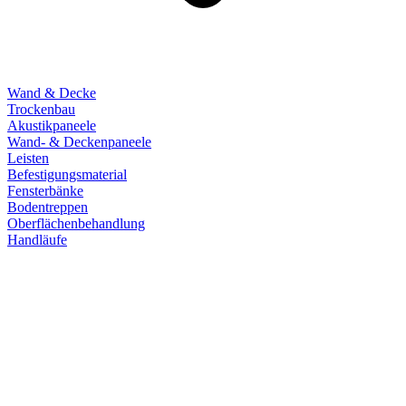
Wand & Decke
Trockenbau
Akustikpaneele
Wand- & Deckenpaneele
Leisten
Befestigungsmaterial
Fensterbänke
Bodentreppen
Oberflächenbehandlung
Handläufe