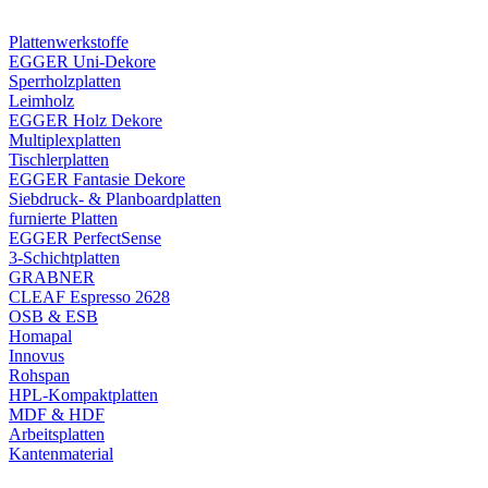
Plattenwerkstoffe
EGGER Uni-Dekore
Sperrholzplatten
Leimholz
EGGER Holz Dekore
Multiplexplatten
Tischlerplatten
EGGER Fantasie Dekore
Siebdruck- & Planboardplatten
furnierte Platten
EGGER PerfectSense
3-Schichtplatten
GRABNER
CLEAF Espresso 2628
OSB & ESB
Homapal
Innovus
Rohspan
HPL-Kompaktplatten
MDF & HDF
Arbeitsplatten
Kantenmaterial