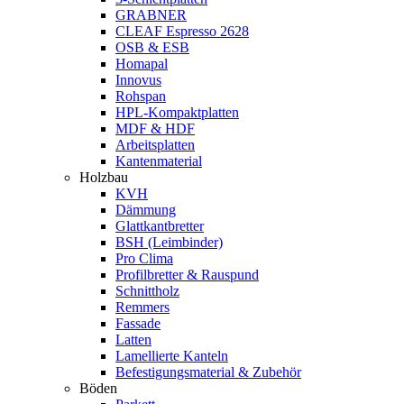
GRABNER
CLEAF Espresso 2628
OSB & ESB
Homapal
Innovus
Rohspan
HPL-Kompaktplatten
MDF & HDF
Arbeitsplatten
Kantenmaterial
Holzbau
KVH
Dämmung
Glattkantbretter
BSH (Leimbinder)
Pro Clima
Profilbretter & Rauspund
Schnittholz
Remmers
Fassade
Latten
Lamellierte Kanteln
Befestigungsmaterial & Zubehör
Böden