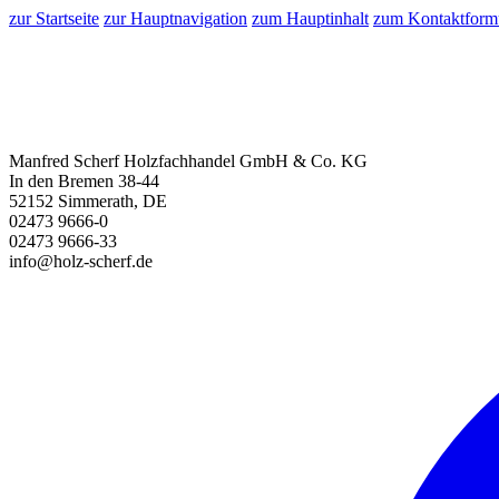
zur Startseite
zur Hauptnavigation
zum Hauptinhalt
zum Kontaktform
Manfred Scherf Holzfachhandel GmbH & Co. KG
In den Bremen 38-44
52152 Simmerath, DE
02473 9666-0
02473 9666-33
info@holz-scherf.de