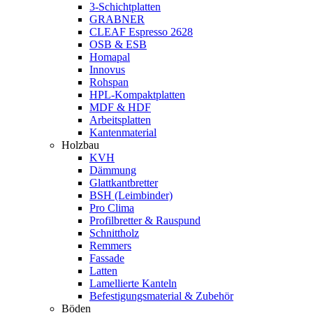
3-Schichtplatten
GRABNER
CLEAF Espresso 2628
OSB & ESB
Homapal
Innovus
Rohspan
HPL-Kompaktplatten
MDF & HDF
Arbeitsplatten
Kantenmaterial
Holzbau
KVH
Dämmung
Glattkantbretter
BSH (Leimbinder)
Pro Clima
Profilbretter & Rauspund
Schnittholz
Remmers
Fassade
Latten
Lamellierte Kanteln
Befestigungsmaterial & Zubehör
Böden