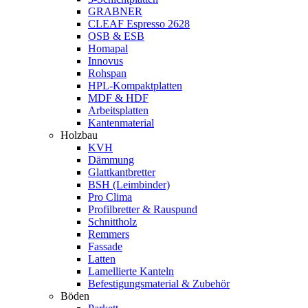
GRABNER
CLEAF Espresso 2628
OSB & ESB
Homapal
Innovus
Rohspan
HPL-Kompaktplatten
MDF & HDF
Arbeitsplatten
Kantenmaterial
Holzbau
KVH
Dämmung
Glattkantbretter
BSH (Leimbinder)
Pro Clima
Profilbretter & Rauspund
Schnittholz
Remmers
Fassade
Latten
Lamellierte Kanteln
Befestigungsmaterial & Zubehör
Böden