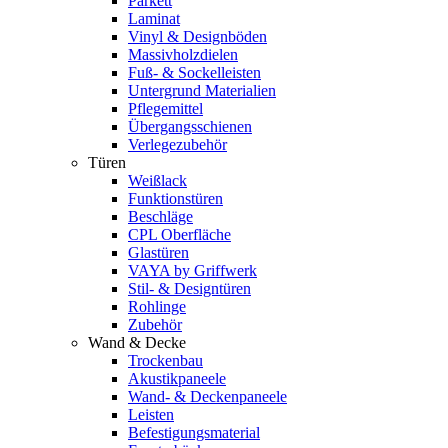
Parkett
Laminat
Vinyl & Designböden
Massivholzdielen
Fuß- & Sockelleisten
Untergrund Materialien
Pflegemittel
Übergangsschienen
Verlegezubehör
Türen
Weißlack
Funktionstüren
Beschläge
CPL Oberfläche
Glastüren
VAYA by Griffwerk
Stil- & Designtüren
Rohlinge
Zubehör
Wand & Decke
Trockenbau
Akustikpaneele
Wand- & Deckenpaneele
Leisten
Befestigungsmaterial