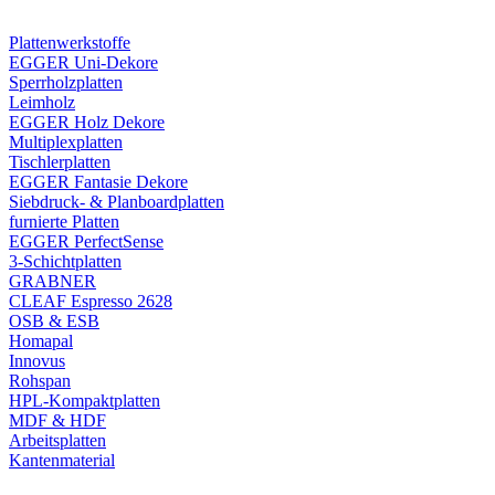
Plattenwerkstoffe
EGGER Uni-Dekore
Sperrholzplatten
Leimholz
EGGER Holz Dekore
Multiplexplatten
Tischlerplatten
EGGER Fantasie Dekore
Siebdruck- & Planboardplatten
furnierte Platten
EGGER PerfectSense
3-Schichtplatten
GRABNER
CLEAF Espresso 2628
OSB & ESB
Homapal
Innovus
Rohspan
HPL-Kompaktplatten
MDF & HDF
Arbeitsplatten
Kantenmaterial