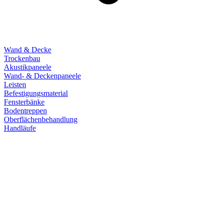
Wand & Decke
Trockenbau
Akustikpaneele
Wand- & Deckenpaneele
Leisten
Befestigungsmaterial
Fensterbänke
Bodentreppen
Oberflächenbehandlung
Handläufe