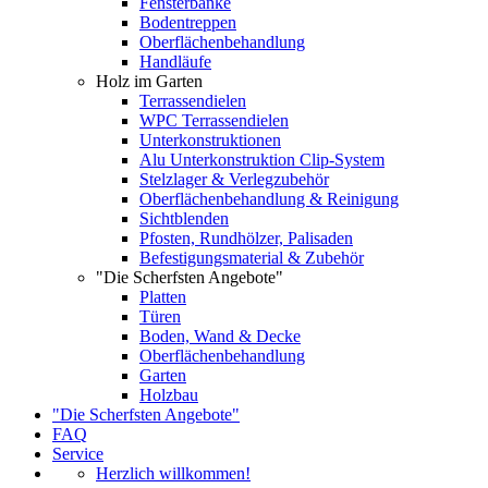
Fensterbänke
Bodentreppen
Oberflächenbehandlung
Handläufe
Holz im Garten
Terrassendielen
WPC Terrassendielen
Unterkonstruktionen
Alu Unterkonstruktion Clip-System
Stelzlager & Verlegzubehör
Oberflächenbehandlung & Reinigung
Sichtblenden
Pfosten, Rundhölzer, Palisaden
Befestigungsmaterial & Zubehör
"Die Scherfsten Angebote"
Platten
Türen
Boden, Wand & Decke
Oberflächenbehandlung
Garten
Holzbau
"Die Scherfsten Angebote"
FAQ
Service
Herzlich willkommen!