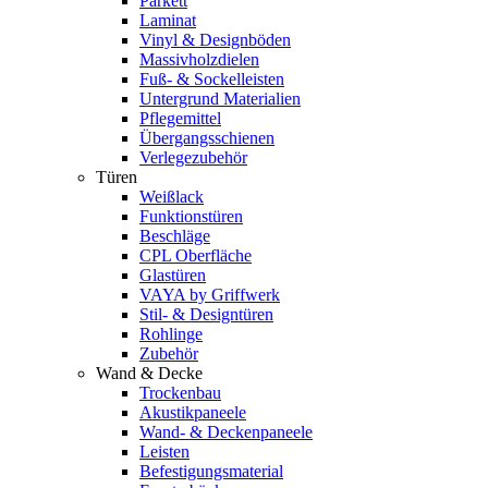
Parkett
Laminat
Vinyl & Designböden
Massivholzdielen
Fuß- & Sockelleisten
Untergrund Materialien
Pflegemittel
Übergangsschienen
Verlegezubehör
Türen
Weißlack
Funktionstüren
Beschläge
CPL Oberfläche
Glastüren
VAYA by Griffwerk
Stil- & Designtüren
Rohlinge
Zubehör
Wand & Decke
Trockenbau
Akustikpaneele
Wand- & Deckenpaneele
Leisten
Befestigungsmaterial