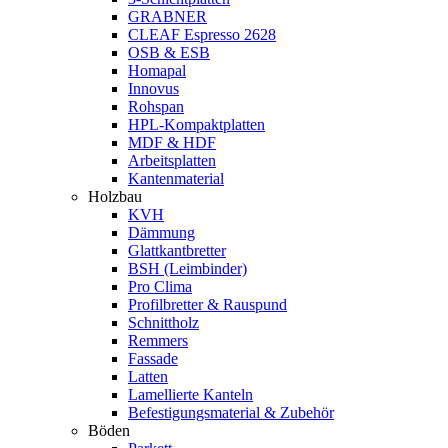
GRABNER
CLEAF Espresso 2628
OSB & ESB
Homapal
Innovus
Rohspan
HPL-Kompaktplatten
MDF & HDF
Arbeitsplatten
Kantenmaterial
Holzbau
KVH
Dämmung
Glattkantbretter
BSH (Leimbinder)
Pro Clima
Profilbretter & Rauspund
Schnittholz
Remmers
Fassade
Latten
Lamellierte Kanteln
Befestigungsmaterial & Zubehör
Böden