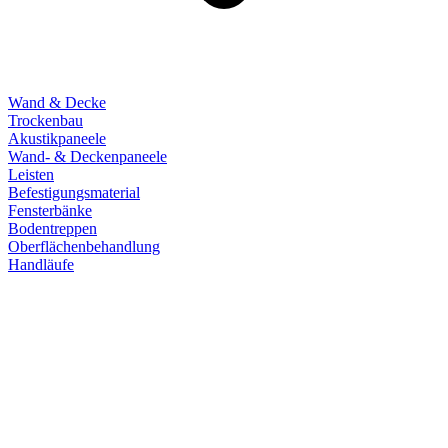
Wand & Decke
Trockenbau
Akustikpaneele
Wand- & Deckenpaneele
Leisten
Befestigungsmaterial
Fensterbänke
Bodentreppen
Oberflächenbehandlung
Handläufe