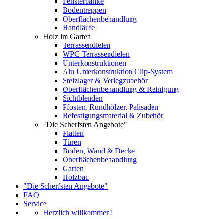
Fensterbänke
Bodentreppen
Oberflächenbehandlung
Handläufe
Holz im Garten
Terrassendielen
WPC Terrassendielen
Unterkonstruktionen
Alu Unterkonstruktion Clip-System
Stelzlager & Verlegzubehör
Oberflächenbehandlung & Reinigung
Sichtblenden
Pfosten, Rundhölzer, Palisaden
Befestigungsmaterial & Zubehör
"Die Scherfsten Angebote"
Platten
Türen
Boden, Wand & Decke
Oberflächenbehandlung
Garten
Holzbau
"Die Scherfsten Angebote"
FAQ
Service
Herzlich willkommen!