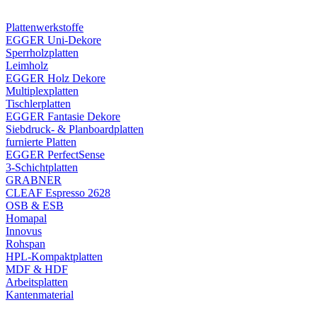
Plattenwerkstoffe
EGGER Uni-Dekore
Sperrholzplatten
Leimholz
EGGER Holz Dekore
Multiplexplatten
Tischlerplatten
EGGER Fantasie Dekore
Siebdruck- & Planboardplatten
furnierte Platten
EGGER PerfectSense
3-Schichtplatten
GRABNER
CLEAF Espresso 2628
OSB & ESB
Homapal
Innovus
Rohspan
HPL-Kompaktplatten
MDF & HDF
Arbeitsplatten
Kantenmaterial