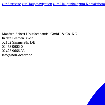
zur Startseite
zur Hauptnavigation
zum Hauptinhalt
zum Kontaktform
Manfred Scherf Holzfachhandel GmbH & Co. KG
In den Bremen 38-44
52152 Simmerath, DE
02473 9666-0
02473 9666-33
info@holz-scherf.de