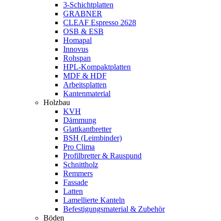
3-Schichtplatten
GRABNER
CLEAF Espresso 2628
OSB & ESB
Homapal
Innovus
Rohspan
HPL-Kompaktplatten
MDF & HDF
Arbeitsplatten
Kantenmaterial
Holzbau
KVH
Dämmung
Glattkantbretter
BSH (Leimbinder)
Pro Clima
Profilbretter & Rauspund
Schnittholz
Remmers
Fassade
Latten
Lamellierte Kanteln
Befestigungsmaterial & Zubehör
Böden