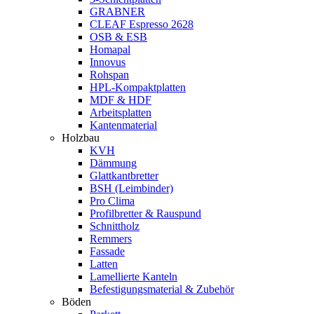
GRABNER
CLEAF Espresso 2628
OSB & ESB
Homapal
Innovus
Rohspan
HPL-Kompaktplatten
MDF & HDF
Arbeitsplatten
Kantenmaterial
Holzbau
KVH
Dämmung
Glattkantbretter
BSH (Leimbinder)
Pro Clima
Profilbretter & Rauspund
Schnittholz
Remmers
Fassade
Latten
Lamellierte Kanteln
Befestigungsmaterial & Zubehör
Böden