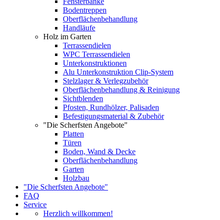
Fensterbänke
Bodentreppen
Oberflächenbehandlung
Handläufe
Holz im Garten
Terrassendielen
WPC Terrassendielen
Unterkonstruktionen
Alu Unterkonstruktion Clip-System
Stelzlager & Verlegzubehör
Oberflächenbehandlung & Reinigung
Sichtblenden
Pfosten, Rundhölzer, Palisaden
Befestigungsmaterial & Zubehör
"Die Scherfsten Angebote"
Platten
Türen
Boden, Wand & Decke
Oberflächenbehandlung
Garten
Holzbau
"Die Scherfsten Angebote"
FAQ
Service
Herzlich willkommen!