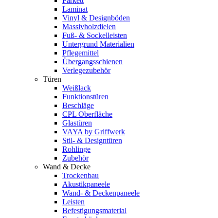
Parkett
Laminat
Vinyl & Designböden
Massivholzdielen
Fuß- & Sockelleisten
Untergrund Materialien
Pflegemittel
Übergangsschienen
Verlegezubehör
Türen
Weißlack
Funktionstüren
Beschläge
CPL Oberfläche
Glastüren
VAYA by Griffwerk
Stil- & Designtüren
Rohlinge
Zubehör
Wand & Decke
Trockenbau
Akustikpaneele
Wand- & Deckenpaneele
Leisten
Befestigungsmaterial