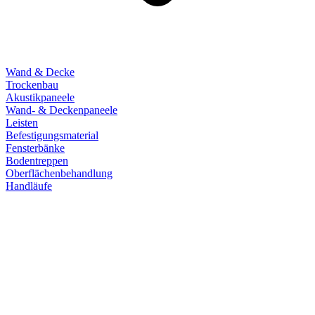
Wand & Decke
Trockenbau
Akustikpaneele
Wand- & Deckenpaneele
Leisten
Befestigungsmaterial
Fensterbänke
Bodentreppen
Oberflächenbehandlung
Handläufe