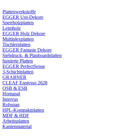
Plattenwerkstoffe
EGGER Uni-Dekore
Sperrholzplatten
Leimholz
EGGER Holz Dekore
Multiplexplatten
Tischlerplatten
EGGER Fantasie Dekore
Siebdruck- & Planboardplatten
furnierte Platten
EGGER PerfectSense
3-Schichtplatten
GRABNER
CLEAF Espresso 2628
OSB & ESB
Homapal
Innovus
Rohspan
HPL-Kompaktplatten
MDF & HDF
Arbeitsplatten
Kantenmaterial