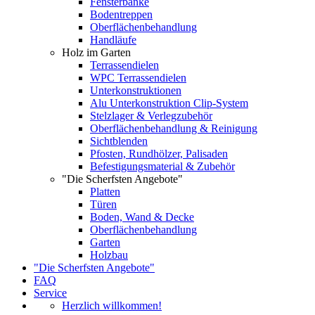
Fensterbänke
Bodentreppen
Oberflächenbehandlung
Handläufe
Holz im Garten
Terrassendielen
WPC Terrassendielen
Unterkonstruktionen
Alu Unterkonstruktion Clip-System
Stelzlager & Verlegzubehör
Oberflächenbehandlung & Reinigung
Sichtblenden
Pfosten, Rundhölzer, Palisaden
Befestigungsmaterial & Zubehör
"Die Scherfsten Angebote"
Platten
Türen
Boden, Wand & Decke
Oberflächenbehandlung
Garten
Holzbau
"Die Scherfsten Angebote"
FAQ
Service
Herzlich willkommen!