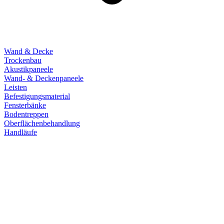
Wand & Decke
Trockenbau
Akustikpaneele
Wand- & Deckenpaneele
Leisten
Befestigungsmaterial
Fensterbänke
Bodentreppen
Oberflächenbehandlung
Handläufe