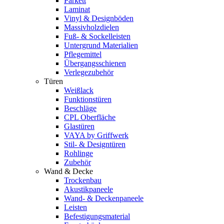
Parkett
Laminat
Vinyl & Designböden
Massivholzdielen
Fuß- & Sockelleisten
Untergrund Materialien
Pflegemittel
Übergangsschienen
Verlegezubehör
Türen
Weißlack
Funktionstüren
Beschläge
CPL Oberfläche
Glastüren
VAYA by Griffwerk
Stil- & Designtüren
Rohlinge
Zubehör
Wand & Decke
Trockenbau
Akustikpaneele
Wand- & Deckenpaneele
Leisten
Befestigungsmaterial