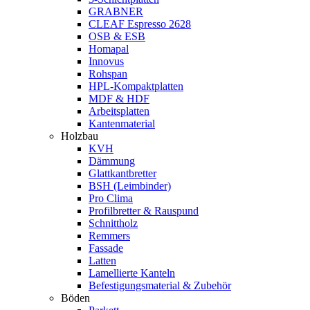
GRABNER
CLEAF Espresso 2628
OSB & ESB
Homapal
Innovus
Rohspan
HPL-Kompaktplatten
MDF & HDF
Arbeitsplatten
Kantenmaterial
Holzbau
KVH
Dämmung
Glattkantbretter
BSH (Leimbinder)
Pro Clima
Profilbretter & Rauspund
Schnittholz
Remmers
Fassade
Latten
Lamellierte Kanteln
Befestigungsmaterial & Zubehör
Böden