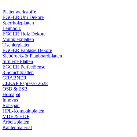
Plattenwerkstoffe
EGGER Uni-Dekore
Sperrholzplatten
Leimholz
EGGER Holz Dekore
Multiplexplatten
Tischlerplatten
EGGER Fantasie Dekore
Siebdruck- & Planboardplatten
furnierte Platten
EGGER PerfectSense
3-Schichtplatten
GRABNER
CLEAF Espresso 2628
OSB & ESB
Homapal
Innovus
Rohspan
HPL-Kompaktplatten
MDF & HDF
Arbeitsplatten
Kantenmaterial