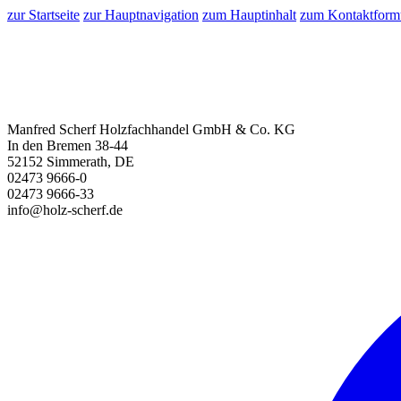
zur Startseite
zur Hauptnavigation
zum Hauptinhalt
zum Kontaktform
Manfred Scherf Holzfachhandel GmbH & Co. KG
In den Bremen 38-44
52152 Simmerath, DE
02473 9666-0
02473 9666-33
info@holz-scherf.de