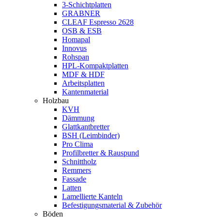
3-Schichtplatten
GRABNER
CLEAF Espresso 2628
OSB & ESB
Homapal
Innovus
Rohspan
HPL-Kompaktplatten
MDF & HDF
Arbeitsplatten
Kantenmaterial
Holzbau
KVH
Dämmung
Glattkantbretter
BSH (Leimbinder)
Pro Clima
Profilbretter & Rauspund
Schnittholz
Remmers
Fassade
Latten
Lamellierte Kanteln
Befestigungsmaterial & Zubehör
Böden