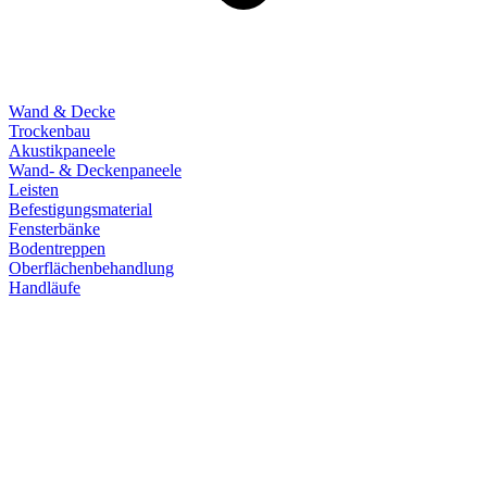
Wand & Decke
Trockenbau
Akustikpaneele
Wand- & Deckenpaneele
Leisten
Befestigungsmaterial
Fensterbänke
Bodentreppen
Oberflächenbehandlung
Handläufe