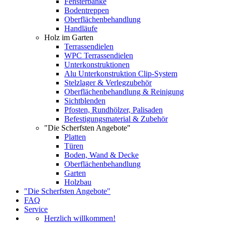
Fensterbänke
Bodentreppen
Oberflächenbehandlung
Handläufe
Holz im Garten
Terrassendielen
WPC Terrassendielen
Unterkonstruktionen
Alu Unterkonstruktion Clip-System
Stelzlager & Verlegzubehör
Oberflächenbehandlung & Reinigung
Sichtblenden
Pfosten, Rundhölzer, Palisaden
Befestigungsmaterial & Zubehör
"Die Scherfsten Angebote"
Platten
Türen
Boden, Wand & Decke
Oberflächenbehandlung
Garten
Holzbau
"Die Scherfsten Angebote"
FAQ
Service
Herzlich willkommen!