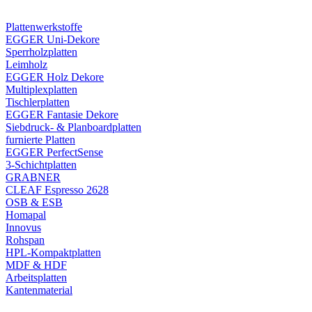
Plattenwerkstoffe
EGGER Uni-Dekore
Sperrholzplatten
Leimholz
EGGER Holz Dekore
Multiplexplatten
Tischlerplatten
EGGER Fantasie Dekore
Siebdruck- & Planboardplatten
furnierte Platten
EGGER PerfectSense
3-Schichtplatten
GRABNER
CLEAF Espresso 2628
OSB & ESB
Homapal
Innovus
Rohspan
HPL-Kompaktplatten
MDF & HDF
Arbeitsplatten
Kantenmaterial