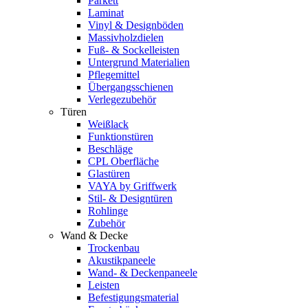
Parkett
Laminat
Vinyl & Designböden
Massivholzdielen
Fuß- & Sockelleisten
Untergrund Materialien
Pflegemittel
Übergangsschienen
Verlegezubehör
Türen
Weißlack
Funktionstüren
Beschläge
CPL Oberfläche
Glastüren
VAYA by Griffwerk
Stil- & Designtüren
Rohlinge
Zubehör
Wand & Decke
Trockenbau
Akustikpaneele
Wand- & Deckenpaneele
Leisten
Befestigungsmaterial