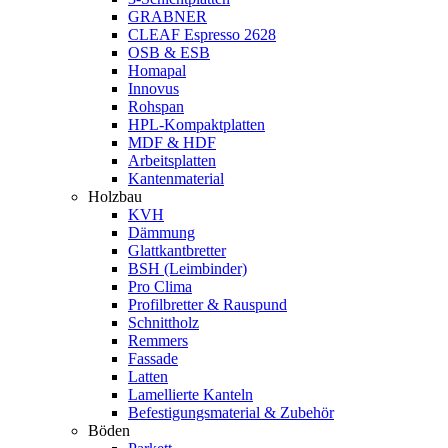
GRABNER
CLEAF Espresso 2628
OSB & ESB
Homapal
Innovus
Rohspan
HPL-Kompaktplatten
MDF & HDF
Arbeitsplatten
Kantenmaterial
Holzbau
KVH
Dämmung
Glattkantbretter
BSH (Leimbinder)
Pro Clima
Profilbretter & Rauspund
Schnittholz
Remmers
Fassade
Latten
Lamellierte Kanteln
Befestigungsmaterial & Zubehör
Böden