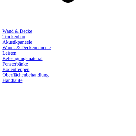
Wand & Decke
Trockenbau
Akustikpaneele
Wand- & Deckenpaneele
Leisten
Befestigungsmaterial
Fensterbänke
Bodentreppen
Oberflächenbehandlung
Handläufe