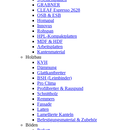
GRABNER
CLEAF Espresso 2628
OSB & ESB
Homapal
Innovus
Rohspan
HPL-Kompaktplatten
MDF & HDF
Arbeitsplatten
Kantenmaterial
Holzbau
KVH
Dämmung
Glattkantbretter
BSH (Leimbinder)
Pro Clima
Profilbretter & Rauspund
Schnittholz
Remmers
Fassade
Latten
Lamellierte Kanteln
Befestigungsmaterial & Zubehör
Böden