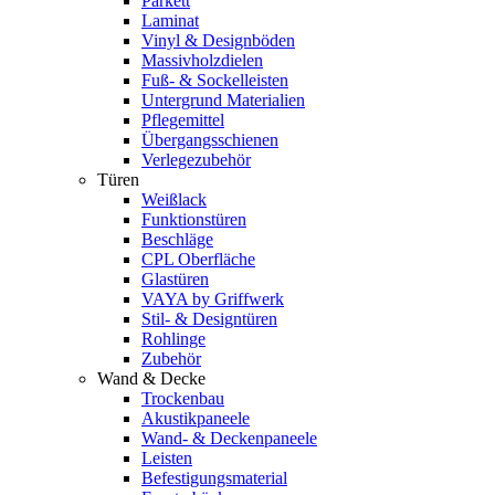
Parkett
Laminat
Vinyl & Designböden
Massivholzdielen
Fuß- & Sockelleisten
Untergrund Materialien
Pflegemittel
Übergangsschienen
Verlegezubehör
Türen
Weißlack
Funktionstüren
Beschläge
CPL Oberfläche
Glastüren
VAYA by Griffwerk
Stil- & Designtüren
Rohlinge
Zubehör
Wand & Decke
Trockenbau
Akustikpaneele
Wand- & Deckenpaneele
Leisten
Befestigungsmaterial