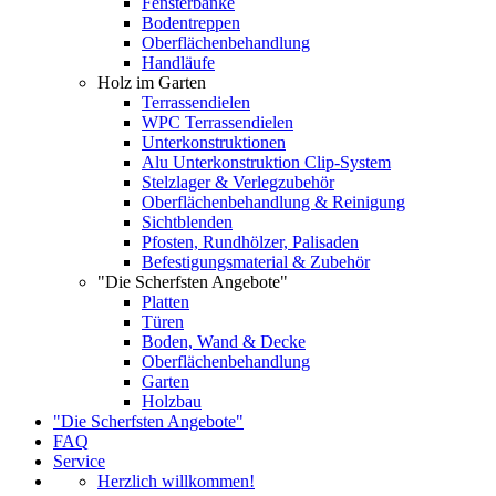
Fensterbänke
Bodentreppen
Oberflächenbehandlung
Handläufe
Holz im Garten
Terrassendielen
WPC Terrassendielen
Unterkonstruktionen
Alu Unterkonstruktion Clip-System
Stelzlager & Verlegzubehör
Oberflächenbehandlung & Reinigung
Sichtblenden
Pfosten, Rundhölzer, Palisaden
Befestigungsmaterial & Zubehör
"Die Scherfsten Angebote"
Platten
Türen
Boden, Wand & Decke
Oberflächenbehandlung
Garten
Holzbau
"Die Scherfsten Angebote"
FAQ
Service
Herzlich willkommen!