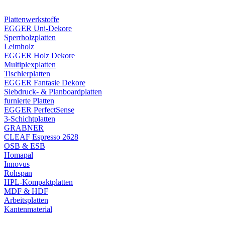
Plattenwerkstoffe
EGGER Uni-Dekore
Sperrholzplatten
Leimholz
EGGER Holz Dekore
Multiplexplatten
Tischlerplatten
EGGER Fantasie Dekore
Siebdruck- & Planboardplatten
furnierte Platten
EGGER PerfectSense
3-Schichtplatten
GRABNER
CLEAF Espresso 2628
OSB & ESB
Homapal
Innovus
Rohspan
HPL-Kompaktplatten
MDF & HDF
Arbeitsplatten
Kantenmaterial