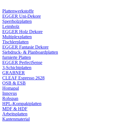
Plattenwerkstoffe
EGGER Uni-Dekore
Sperrholzplatten
Leimholz
EGGER Holz Dekore
Multiplexplatten
Tischlerplatten
EGGER Fantasie Dekore
Siebdruck- & Planboardplatten
furnierte Platten
EGGER PerfectSense
3-Schichtplatten
GRABNER
CLEAF Espresso 2628
OSB & ESB
Homapal
Innovus
Rohspan
HPL-Kompaktplatten
MDF & HDF
Arbeitsplatten
Kantenmaterial