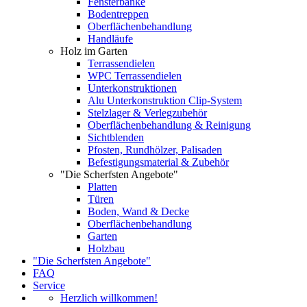
Fensterbänke
Bodentreppen
Oberflächenbehandlung
Handläufe
Holz im Garten
Terrassendielen
WPC Terrassendielen
Unterkonstruktionen
Alu Unterkonstruktion Clip-System
Stelzlager & Verlegzubehör
Oberflächenbehandlung & Reinigung
Sichtblenden
Pfosten, Rundhölzer, Palisaden
Befestigungsmaterial & Zubehör
"Die Scherfsten Angebote"
Platten
Türen
Boden, Wand & Decke
Oberflächenbehandlung
Garten
Holzbau
"Die Scherfsten Angebote"
FAQ
Service
Herzlich willkommen!