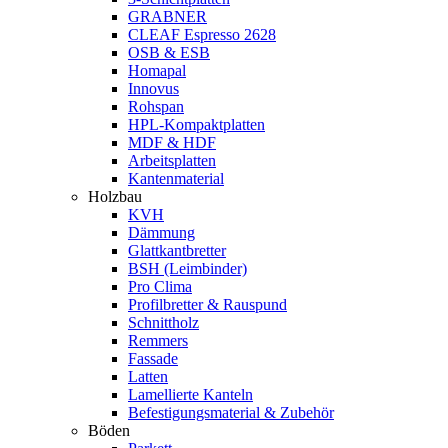
GRABNER
CLEAF Espresso 2628
OSB & ESB
Homapal
Innovus
Rohspan
HPL-Kompaktplatten
MDF & HDF
Arbeitsplatten
Kantenmaterial
Holzbau
KVH
Dämmung
Glattkantbretter
BSH (Leimbinder)
Pro Clima
Profilbretter & Rauspund
Schnittholz
Remmers
Fassade
Latten
Lamellierte Kanteln
Befestigungsmaterial & Zubehör
Böden