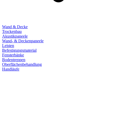
Wand & Decke
Trockenbau
Akustikpaneele
Wand- & Deckenpaneele
Leisten
Befestigungsmaterial
Fensterbänke
Bodentreppen
Oberflächenbehandlung
Handläufe