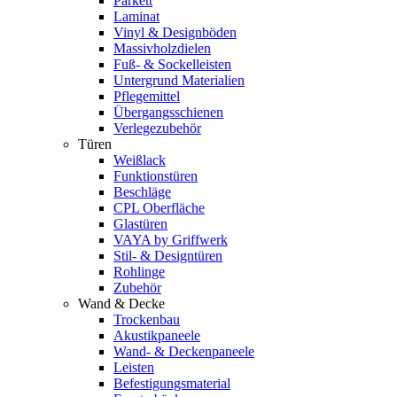
Parkett
Laminat
Vinyl & Designböden
Massivholzdielen
Fuß- & Sockelleisten
Untergrund Materialien
Pflegemittel
Übergangsschienen
Verlegezubehör
Türen
Weißlack
Funktionstüren
Beschläge
CPL Oberfläche
Glastüren
VAYA by Griffwerk
Stil- & Designtüren
Rohlinge
Zubehör
Wand & Decke
Trockenbau
Akustikpaneele
Wand- & Deckenpaneele
Leisten
Befestigungsmaterial