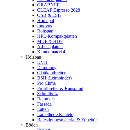
GRABNER
CLEAF Espresso 2628
OSB & ESB
Homapal
Innovus
Rohspan
HPL-Kompaktplatten
MDF & HDF
Arbeitsplatten
Kantenmaterial
Holzbau
KVH
Dämmung
Glattkantbretter
BSH (Leimbinder)
Pro Clima
Profilbretter & Rauspund
Schnittholz
Remmers
Fassade
Latten
Lamellierte Kanteln
Befestigungsmaterial & Zubehör
Böden