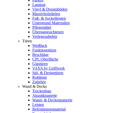
Parkett
Laminat
Vinyl & Designböden
Massivholzdielen
Fuß- & Sockelleisten
Untergrund Materialien
Pflegemittel
Übergangsschienen
Verlegezubehör
Türen
Weißlack
Funktionstüren
Beschläge
CPL Oberfläche
Glastüren
VAYA by Griffwerk
Stil- & Designtüren
Rohlinge
Zubehör
Wand & Decke
Trockenbau
Akustikpaneele
Wand- & Deckenpaneele
Leisten
Befestigungsmaterial