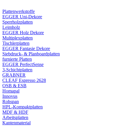
Plattenwerkstoffe
EGGER Uni-Dekore
Sperrholzplatten
Leimholz
EGGER Holz Dekore
Multiplexplatten
Tischlerplatten
EGGER Fantasie Dekore
Siebdruck- & Planboardplatten
furnierte Platten
EGGER PerfectSense
3-Schichtplatten
GRABNER
CLEAF Espresso 2628
OSB & ESB
Homapal
Innovus
Rohspan
HPL-Kompaktplatten
MDF & HDF
Arbeitsplatten
Kantenmaterial