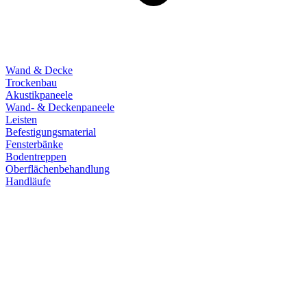
Wand & Decke
Trockenbau
Akustikpaneele
Wand- & Deckenpaneele
Leisten
Befestigungsmaterial
Fensterbänke
Bodentreppen
Oberflächenbehandlung
Handläufe