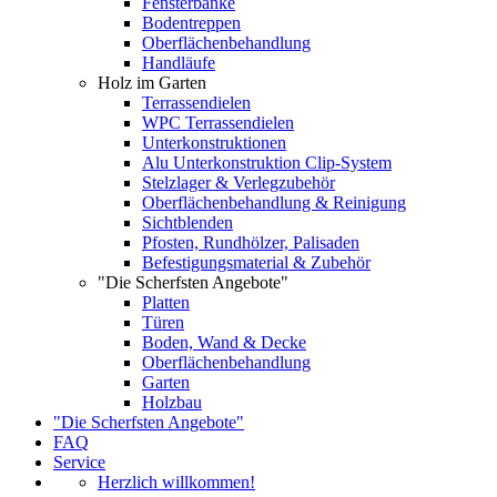
Fensterbänke
Bodentreppen
Oberflächenbehandlung
Handläufe
Holz im Garten
Terrassendielen
WPC Terrassendielen
Unterkonstruktionen
Alu Unterkonstruktion Clip-System
Stelzlager & Verlegzubehör
Oberflächenbehandlung & Reinigung
Sichtblenden
Pfosten, Rundhölzer, Palisaden
Befestigungsmaterial & Zubehör
"Die Scherfsten Angebote"
Platten
Türen
Boden, Wand & Decke
Oberflächenbehandlung
Garten
Holzbau
"Die Scherfsten Angebote"
FAQ
Service
Herzlich willkommen!