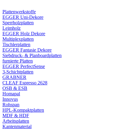
Plattenwerkstoffe
EGGER Uni-Dekore
Sperrholzplatten
Leimholz
EGGER Holz Dekore
Multiplexplatten
Tischlerplatten
EGGER Fantasie Dekore
Siebdruck- & Planboardplatten
furnierte Platten
EGGER PerfectSense
3-Schichtplatten
GRABNER
CLEAF Espresso 2628
OSB & ESB
Homapal
Innovus
Rohspan
HPL-Kompaktplatten
MDF & HDF
Arbeitsplatten
Kantenmaterial