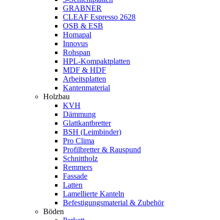
GRABNER
CLEAF Espresso 2628
OSB & ESB
Homapal
Innovus
Rohspan
HPL-Kompaktplatten
MDF & HDF
Arbeitsplatten
Kantenmaterial
Holzbau
KVH
Dämmung
Glattkantbretter
BSH (Leimbinder)
Pro Clima
Profilbretter & Rauspund
Schnittholz
Remmers
Fassade
Latten
Lamellierte Kanteln
Befestigungsmaterial & Zubehör
Böden