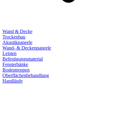
Wand & Decke
Trockenbau
Akustikpaneele
Wand- & Deckenpaneele
Leisten
Befestigungsmaterial
Fensterbänke
Bodentreppen
Oberflächenbehandlung
Handläufe