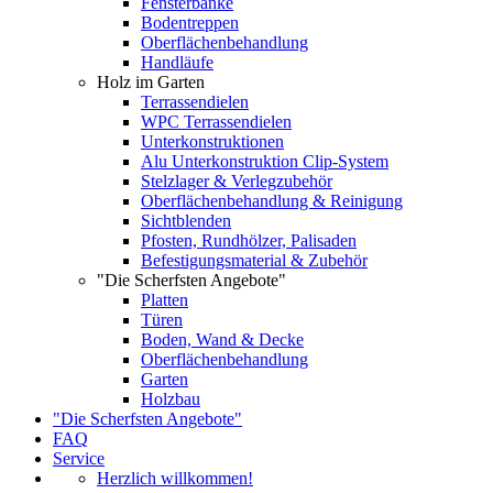
Fensterbänke
Bodentreppen
Oberflächenbehandlung
Handläufe
Holz im Garten
Terrassendielen
WPC Terrassendielen
Unterkonstruktionen
Alu Unterkonstruktion Clip-System
Stelzlager & Verlegzubehör
Oberflächenbehandlung & Reinigung
Sichtblenden
Pfosten, Rundhölzer, Palisaden
Befestigungsmaterial & Zubehör
"Die Scherfsten Angebote"
Platten
Türen
Boden, Wand & Decke
Oberflächenbehandlung
Garten
Holzbau
"Die Scherfsten Angebote"
FAQ
Service
Herzlich willkommen!