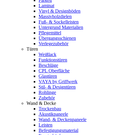
Parkett
Laminat
Vinyl & Designböden
Massivholzdielen
Fuß- & Sockelleisten
Untergrund Materialien
Pflegemittel
Übergangsschienen
Verlegezubehör
Türen
Weißlack
Funktionstüren
Beschläge
CPL Oberfläche
Glastüren
VAYA by Griffwerk
Stil- & Designtüren
Rohlinge
Zubehör
Wand & Decke
Trockenbau
Akustikpaneele
Wand- & Deckenpaneele
Leisten
Befestigungsmaterial