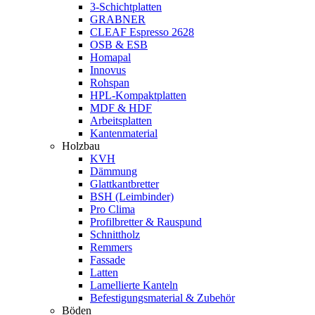
3-Schichtplatten
GRABNER
CLEAF Espresso 2628
OSB & ESB
Homapal
Innovus
Rohspan
HPL-Kompaktplatten
MDF & HDF
Arbeitsplatten
Kantenmaterial
Holzbau
KVH
Dämmung
Glattkantbretter
BSH (Leimbinder)
Pro Clima
Profilbretter & Rauspund
Schnittholz
Remmers
Fassade
Latten
Lamellierte Kanteln
Befestigungsmaterial & Zubehör
Böden