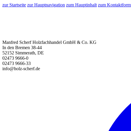
zur Startseite
zur Hauptnavigation
zum Hauptinhalt
zum Kontaktform
Manfred Scherf Holzfachhandel GmbH & Co. KG
In den Bremen 38-44
52152 Simmerath, DE
02473 9666-0
02473 9666-33
info@holz-scherf.de