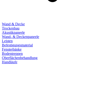
Wand & Decke
Trockenbau
Akustikpaneele
Wand- & Deckenpaneele
Leisten
Befestigungsmaterial
Fensterbänke
Bodentreppen
Oberflächenbehandlung
Handläufe