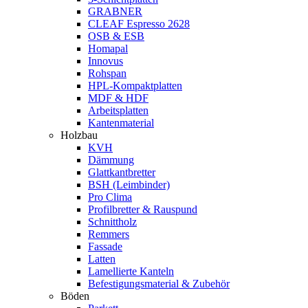
GRABNER
CLEAF Espresso 2628
OSB & ESB
Homapal
Innovus
Rohspan
HPL-Kompaktplatten
MDF & HDF
Arbeitsplatten
Kantenmaterial
Holzbau
KVH
Dämmung
Glattkantbretter
BSH (Leimbinder)
Pro Clima
Profilbretter & Rauspund
Schnittholz
Remmers
Fassade
Latten
Lamellierte Kanteln
Befestigungsmaterial & Zubehör
Böden