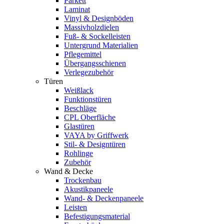
Parkett
Laminat
Vinyl & Designböden
Massivholzdielen
Fuß- & Sockelleisten
Untergrund Materialien
Pflegemittel
Übergangsschienen
Verlegezubehör
Türen
Weißlack
Funktionstüren
Beschläge
CPL Oberfläche
Glastüren
VAYA by Griffwerk
Stil- & Designtüren
Rohlinge
Zubehör
Wand & Decke
Trockenbau
Akustikpaneele
Wand- & Deckenpaneele
Leisten
Befestigungsmaterial