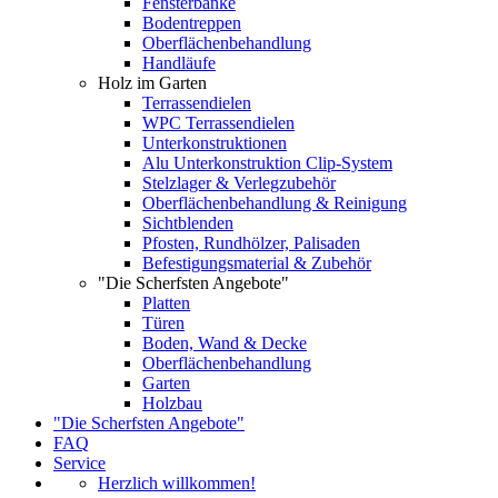
Fensterbänke
Bodentreppen
Oberflächenbehandlung
Handläufe
Holz im Garten
Terrassendielen
WPC Terrassendielen
Unterkonstruktionen
Alu Unterkonstruktion Clip-System
Stelzlager & Verlegzubehör
Oberflächenbehandlung & Reinigung
Sichtblenden
Pfosten, Rundhölzer, Palisaden
Befestigungsmaterial & Zubehör
"Die Scherfsten Angebote"
Platten
Türen
Boden, Wand & Decke
Oberflächenbehandlung
Garten
Holzbau
"Die Scherfsten Angebote"
FAQ
Service
Herzlich willkommen!