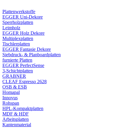
Plattenwerkstoffe
EGGER Uni-Dekore
Sperrholzplatten
Leimholz
EGGER Holz Dekore
Multiplexplatten
Tischlerplatten
EGGER Fantasie Dekore
Siebdruck- & Planboardplatten
furnierte Platten
EGGER PerfectSense
3-Schichtplatten
GRABNER
CLEAF Espresso 2628
OSB & ESB
Homapal
Innovus
Rohspan
HPL-Kompaktplatten
MDF & HDF
Arbeitsplatten
Kantenmaterial