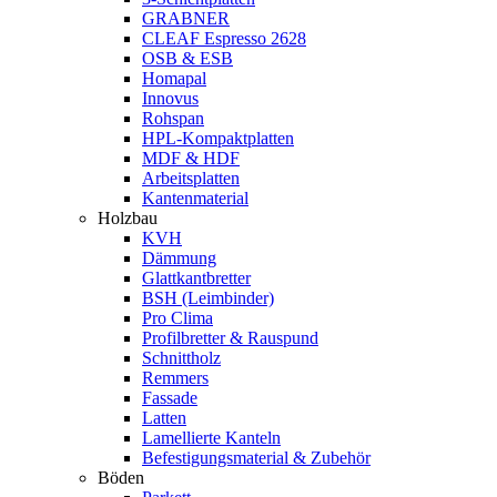
GRABNER
CLEAF Espresso 2628
OSB & ESB
Homapal
Innovus
Rohspan
HPL-Kompaktplatten
MDF & HDF
Arbeitsplatten
Kantenmaterial
Holzbau
KVH
Dämmung
Glattkantbretter
BSH (Leimbinder)
Pro Clima
Profilbretter & Rauspund
Schnittholz
Remmers
Fassade
Latten
Lamellierte Kanteln
Befestigungsmaterial & Zubehör
Böden