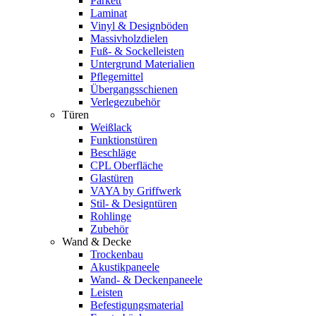
Parkett
Laminat
Vinyl & Designböden
Massivholzdielen
Fuß- & Sockelleisten
Untergrund Materialien
Pflegemittel
Übergangsschienen
Verlegezubehör
Türen
Weißlack
Funktionstüren
Beschläge
CPL Oberfläche
Glastüren
VAYA by Griffwerk
Stil- & Designtüren
Rohlinge
Zubehör
Wand & Decke
Trockenbau
Akustikpaneele
Wand- & Deckenpaneele
Leisten
Befestigungsmaterial