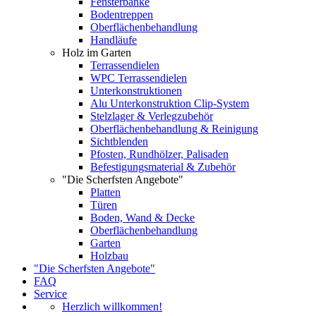
Fensterbänke
Bodentreppen
Oberflächenbehandlung
Handläufe
Holz im Garten
Terrassendielen
WPC Terrassendielen
Unterkonstruktionen
Alu Unterkonstruktion Clip-System
Stelzlager & Verlegzubehör
Oberflächenbehandlung & Reinigung
Sichtblenden
Pfosten, Rundhölzer, Palisaden
Befestigungsmaterial & Zubehör
"Die Scherfsten Angebote"
Platten
Türen
Boden, Wand & Decke
Oberflächenbehandlung
Garten
Holzbau
"Die Scherfsten Angebote"
FAQ
Service
Herzlich willkommen!