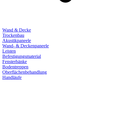
Wand & Decke
Trockenbau
Akustikpaneele
Wand- & Deckenpaneele
Leisten
Befestigungsmaterial
Fensterbänke
Bodentreppen
Oberflächenbehandlung
Handläufe