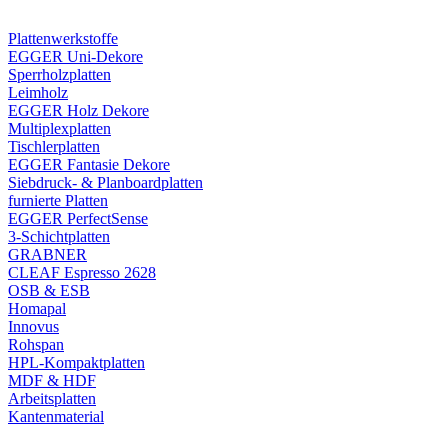
Plattenwerkstoffe
EGGER Uni-Dekore
Sperrholzplatten
Leimholz
EGGER Holz Dekore
Multiplexplatten
Tischlerplatten
EGGER Fantasie Dekore
Siebdruck- & Planboardplatten
furnierte Platten
EGGER PerfectSense
3-Schichtplatten
GRABNER
CLEAF Espresso 2628
OSB & ESB
Homapal
Innovus
Rohspan
HPL-Kompaktplatten
MDF & HDF
Arbeitsplatten
Kantenmaterial