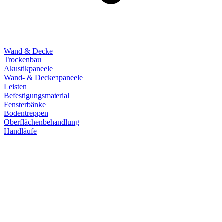
Wand & Decke
Trockenbau
Akustikpaneele
Wand- & Deckenpaneele
Leisten
Befestigungsmaterial
Fensterbänke
Bodentreppen
Oberflächenbehandlung
Handläufe