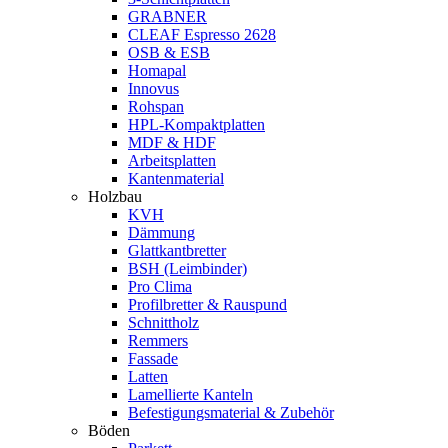
GRABNER
CLEAF Espresso 2628
OSB & ESB
Homapal
Innovus
Rohspan
HPL-Kompaktplatten
MDF & HDF
Arbeitsplatten
Kantenmaterial
Holzbau
KVH
Dämmung
Glattkantbretter
BSH (Leimbinder)
Pro Clima
Profilbretter & Rauspund
Schnittholz
Remmers
Fassade
Latten
Lamellierte Kanteln
Befestigungsmaterial & Zubehör
Böden