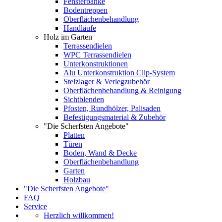
Fensterbänke
Bodentreppen
Oberflächenbehandlung
Handläufe
Holz im Garten
Terrassendielen
WPC Terrassendielen
Unterkonstruktionen
Alu Unterkonstruktion Clip-System
Stelzlager & Verlegzubehör
Oberflächenbehandlung & Reinigung
Sichtblenden
Pfosten, Rundhölzer, Palisaden
Befestigungsmaterial & Zubehör
"Die Scherfsten Angebote"
Platten
Türen
Boden, Wand & Decke
Oberflächenbehandlung
Garten
Holzbau
"Die Scherfsten Angebote"
FAQ
Service
Herzlich willkommen!