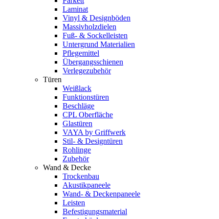
Parkett
Laminat
Vinyl & Designböden
Massivholzdielen
Fuß- & Sockelleisten
Untergrund Materialien
Pflegemittel
Übergangsschienen
Verlegezubehör
Türen
Weißlack
Funktionstüren
Beschläge
CPL Oberfläche
Glastüren
VAYA by Griffwerk
Stil- & Designtüren
Rohlinge
Zubehör
Wand & Decke
Trockenbau
Akustikpaneele
Wand- & Deckenpaneele
Leisten
Befestigungsmaterial