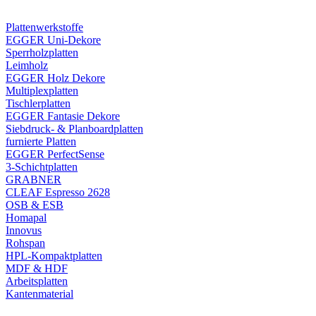
Plattenwerkstoffe
EGGER Uni-Dekore
Sperrholzplatten
Leimholz
EGGER Holz Dekore
Multiplexplatten
Tischlerplatten
EGGER Fantasie Dekore
Siebdruck- & Planboardplatten
furnierte Platten
EGGER PerfectSense
3-Schichtplatten
GRABNER
CLEAF Espresso 2628
OSB & ESB
Homapal
Innovus
Rohspan
HPL-Kompaktplatten
MDF & HDF
Arbeitsplatten
Kantenmaterial