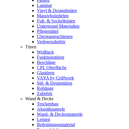
Parkett
Laminat
Vinyl & Designböden
Massivholzdielen
Fuß- & Sockelleisten
Untergrund Materialien
Pflegemittel
Übergangsschienen
Verlegezubehör
Türen
Weißlack
Funktionstüren
Beschläge
CPL Oberfläche
Glastüren
VAYA by Griffwerk
Stil- & Designtüren
Rohlinge
Zubehör
Wand & Decke
Trockenbau
Akustikpaneele
Wand- & Deckenpaneele
Leisten
Befestigungsmaterial