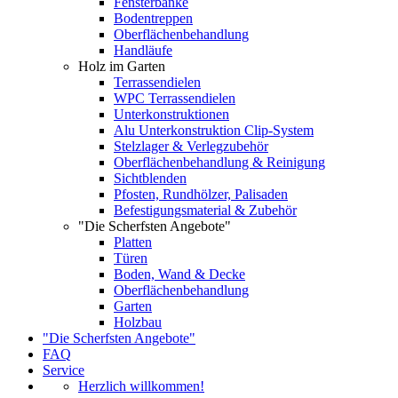
Fensterbänke
Bodentreppen
Oberflächenbehandlung
Handläufe
Holz im Garten
Terrassendielen
WPC Terrassendielen
Unterkonstruktionen
Alu Unterkonstruktion Clip-System
Stelzlager & Verlegzubehör
Oberflächenbehandlung & Reinigung
Sichtblenden
Pfosten, Rundhölzer, Palisaden
Befestigungsmaterial & Zubehör
"Die Scherfsten Angebote"
Platten
Türen
Boden, Wand & Decke
Oberflächenbehandlung
Garten
Holzbau
"Die Scherfsten Angebote"
FAQ
Service
Herzlich willkommen!