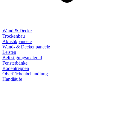
Wand & Decke
Trockenbau
Akustikpaneele
Wand- & Deckenpaneele
Leisten
Befestigungsmaterial
Fensterbänke
Bodentreppen
Oberflächenbehandlung
Handläufe