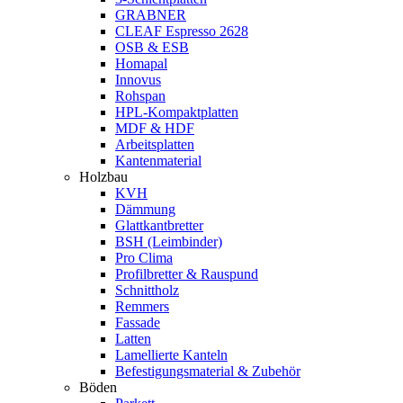
GRABNER
CLEAF Espresso 2628
OSB & ESB
Homapal
Innovus
Rohspan
HPL-Kompaktplatten
MDF & HDF
Arbeitsplatten
Kantenmaterial
Holzbau
KVH
Dämmung
Glattkantbretter
BSH (Leimbinder)
Pro Clima
Profilbretter & Rauspund
Schnittholz
Remmers
Fassade
Latten
Lamellierte Kanteln
Befestigungsmaterial & Zubehör
Böden