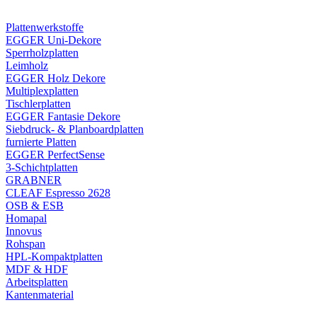
Plattenwerkstoffe
EGGER Uni-Dekore
Sperrholzplatten
Leimholz
EGGER Holz Dekore
Multiplexplatten
Tischlerplatten
EGGER Fantasie Dekore
Siebdruck- & Planboardplatten
furnierte Platten
EGGER PerfectSense
3-Schichtplatten
GRABNER
CLEAF Espresso 2628
OSB & ESB
Homapal
Innovus
Rohspan
HPL-Kompaktplatten
MDF & HDF
Arbeitsplatten
Kantenmaterial