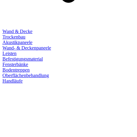
Wand & Decke
Trockenbau
Akustikpaneele
Wand- & Deckenpaneele
Leisten
Befestigungsmaterial
Fensterbänke
Bodentreppen
Oberflächenbehandlung
Handläufe