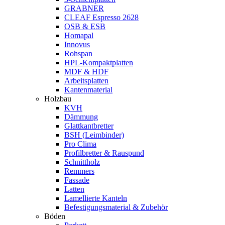
GRABNER
CLEAF Espresso 2628
OSB & ESB
Homapal
Innovus
Rohspan
HPL-Kompaktplatten
MDF & HDF
Arbeitsplatten
Kantenmaterial
Holzbau
KVH
Dämmung
Glattkantbretter
BSH (Leimbinder)
Pro Clima
Profilbretter & Rauspund
Schnittholz
Remmers
Fassade
Latten
Lamellierte Kanteln
Befestigungsmaterial & Zubehör
Böden