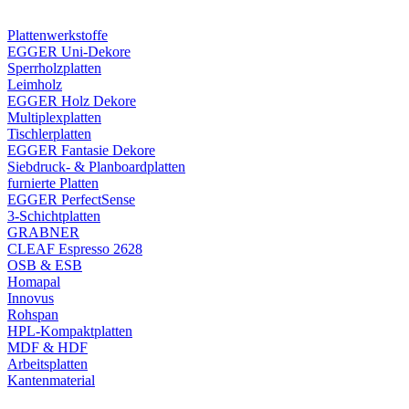
Plattenwerkstoffe
EGGER Uni-Dekore
Sperrholzplatten
Leimholz
EGGER Holz Dekore
Multiplexplatten
Tischlerplatten
EGGER Fantasie Dekore
Siebdruck- & Planboardplatten
furnierte Platten
EGGER PerfectSense
3-Schichtplatten
GRABNER
CLEAF Espresso 2628
OSB & ESB
Homapal
Innovus
Rohspan
HPL-Kompaktplatten
MDF & HDF
Arbeitsplatten
Kantenmaterial