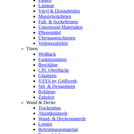
Parkett
Laminat
Vinyl & Designböden
Massivholzdielen
Fuß- & Sockelleisten
Untergrund Materialien
Pflegemittel
Übergangsschienen
Verlegezubehör
Türen
Weißlack
Funktionstüren
Beschläge
CPL Oberfläche
Glastüren
VAYA by Griffwerk
Stil- & Designtüren
Rohlinge
Zubehör
Wand & Decke
Trockenbau
Akustikpaneele
Wand- & Deckenpaneele
Leisten
Befestigungsmaterial