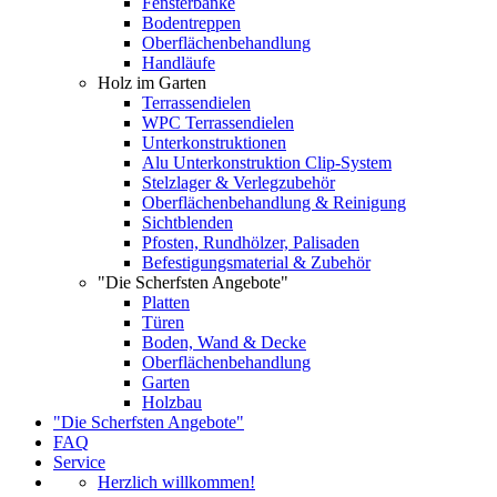
Fensterbänke
Bodentreppen
Oberflächenbehandlung
Handläufe
Holz im Garten
Terrassendielen
WPC Terrassendielen
Unterkonstruktionen
Alu Unterkonstruktion Clip-System
Stelzlager & Verlegzubehör
Oberflächenbehandlung & Reinigung
Sichtblenden
Pfosten, Rundhölzer, Palisaden
Befestigungsmaterial & Zubehör
"Die Scherfsten Angebote"
Platten
Türen
Boden, Wand & Decke
Oberflächenbehandlung
Garten
Holzbau
"Die Scherfsten Angebote"
FAQ
Service
Herzlich willkommen!