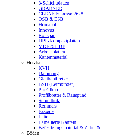
3-Schichtplatten
GRABNER
CLEAF Espresso 2628
OSB & ESB
Homapal
Innovus
Rohspan
HPL-Kompaktplatten
MDF & HDF
Arbeitsplatten
Kantenmaterial
Holzbau
KVH
Dämmung
Glattkantbretter
BSH (Leimbinder)
Pro Clima
Profilbretter & Rauspund
Schnittholz
Remmers
Fassade
Latten
Lamellierte Kanteln
Befestigungsmaterial & Zubehör
Böden