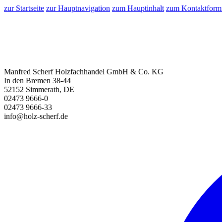
zur Startseite
zur Hauptnavigation
zum Hauptinhalt
zum Kontaktform
Manfred Scherf Holzfachhandel GmbH & Co. KG
In den Bremen 38-44
52152 Simmerath, DE
02473 9666-0
02473 9666-33
info@holz-scherf.de