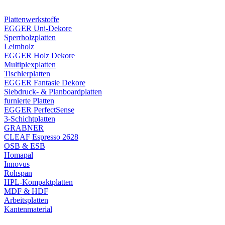
Plattenwerkstoffe
EGGER Uni-Dekore
Sperrholzplatten
Leimholz
EGGER Holz Dekore
Multiplexplatten
Tischlerplatten
EGGER Fantasie Dekore
Siebdruck- & Planboardplatten
furnierte Platten
EGGER PerfectSense
3-Schichtplatten
GRABNER
CLEAF Espresso 2628
OSB & ESB
Homapal
Innovus
Rohspan
HPL-Kompaktplatten
MDF & HDF
Arbeitsplatten
Kantenmaterial