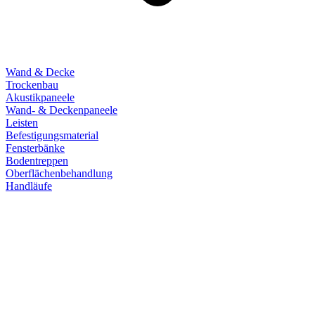
Wand & Decke
Trockenbau
Akustikpaneele
Wand- & Deckenpaneele
Leisten
Befestigungsmaterial
Fensterbänke
Bodentreppen
Oberflächenbehandlung
Handläufe