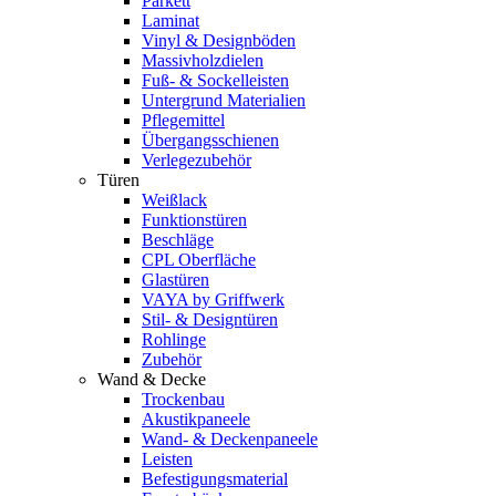
Parkett
Laminat
Vinyl & Designböden
Massivholzdielen
Fuß- & Sockelleisten
Untergrund Materialien
Pflegemittel
Übergangsschienen
Verlegezubehör
Türen
Weißlack
Funktionstüren
Beschläge
CPL Oberfläche
Glastüren
VAYA by Griffwerk
Stil- & Designtüren
Rohlinge
Zubehör
Wand & Decke
Trockenbau
Akustikpaneele
Wand- & Deckenpaneele
Leisten
Befestigungsmaterial