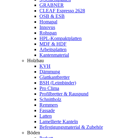
GRABNER
CLEAF Espresso 2628
OSB & ESB
Homapal
Innovus
Rohspan
HPL-Kompaktplatten
MDF & HDF
Arbeitsplatten
Kantenmaterial
Holzbau
KVH
Dämmung
Glattkantbretter
BSH (Leimbinder)
Pro Clima
Profilbretter & Rauspund
Schnittholz
Remmers
Fassade
Latten
Lamellierte Kanteln
Befestigungsmaterial & Zubehör
Böden