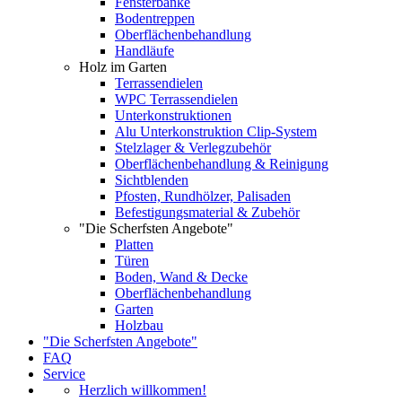
Fensterbänke
Bodentreppen
Oberflächenbehandlung
Handläufe
Holz im Garten
Terrassendielen
WPC Terrassendielen
Unterkonstruktionen
Alu Unterkonstruktion Clip-System
Stelzlager & Verlegzubehör
Oberflächenbehandlung & Reinigung
Sichtblenden
Pfosten, Rundhölzer, Palisaden
Befestigungsmaterial & Zubehör
"Die Scherfsten Angebote"
Platten
Türen
Boden, Wand & Decke
Oberflächenbehandlung
Garten
Holzbau
"Die Scherfsten Angebote"
FAQ
Service
Herzlich willkommen!