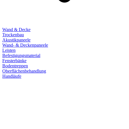
Wand & Decke
Trockenbau
Akustikpaneele
Wand- & Deckenpaneele
Leisten
Befestigungsmaterial
Fensterbänke
Bodentreppen
Oberflächenbehandlung
Handläufe