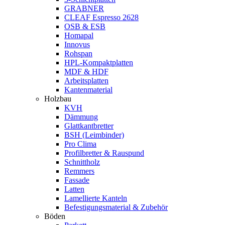
GRABNER
CLEAF Espresso 2628
OSB & ESB
Homapal
Innovus
Rohspan
HPL-Kompaktplatten
MDF & HDF
Arbeitsplatten
Kantenmaterial
Holzbau
KVH
Dämmung
Glattkantbretter
BSH (Leimbinder)
Pro Clima
Profilbretter & Rauspund
Schnittholz
Remmers
Fassade
Latten
Lamellierte Kanteln
Befestigungsmaterial & Zubehör
Böden