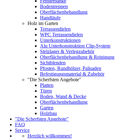
Fensterbänke
Bodentreppen
Oberflächenbehandlung
Handläufe
Holz im Garten
Terrassendielen
WPC Terrassendielen
Unterkonstruktionen
Alu Unterkonstruktion Clip-System
Stelzlager & Verlegzubehör
Oberflächenbehandlung & Reinigung
Sichtblenden
Pfosten, Rundhölzer, Palisaden
Befestigungsmaterial & Zubehör
"Die Scherfsten Angebote"
Platten
Türen
Boden, Wand & Decke
Oberflächenbehandlung
Garten
Holzbau
"Die Scherfsten Angebote"
FAQ
Service
Herzlich willkommen!