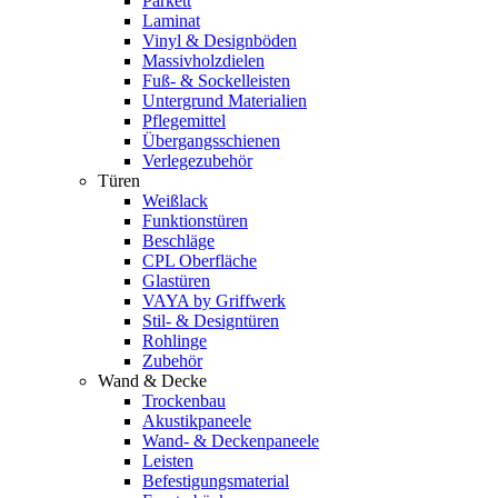
Parkett
Laminat
Vinyl & Designböden
Massivholzdielen
Fuß- & Sockelleisten
Untergrund Materialien
Pflegemittel
Übergangsschienen
Verlegezubehör
Türen
Weißlack
Funktionstüren
Beschläge
CPL Oberfläche
Glastüren
VAYA by Griffwerk
Stil- & Designtüren
Rohlinge
Zubehör
Wand & Decke
Trockenbau
Akustikpaneele
Wand- & Deckenpaneele
Leisten
Befestigungsmaterial