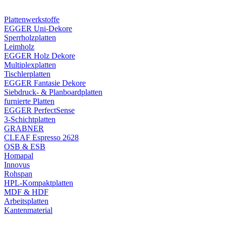
Plattenwerkstoffe
EGGER Uni-Dekore
Sperrholzplatten
Leimholz
EGGER Holz Dekore
Multiplexplatten
Tischlerplatten
EGGER Fantasie Dekore
Siebdruck- & Planboardplatten
furnierte Platten
EGGER PerfectSense
3-Schichtplatten
GRABNER
CLEAF Espresso 2628
OSB & ESB
Homapal
Innovus
Rohspan
HPL-Kompaktplatten
MDF & HDF
Arbeitsplatten
Kantenmaterial