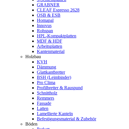
GRABNER
CLEAF Espresso 2628
OSB & ESB
Homapal
Innovus
Rohspan
HPL-Kompaktplatten
MDF & HDF
Arbeitsplatten
Kantenmaterial
Holzbau
KVH
Dämmung
Glattkantbretter
BSH (Leimbinder)
Pro Clima
Profilbretter & Rauspund
Schnittholz
Remmers
Fassade
Latten
Lamellierte Kanteln
Befestigungsmaterial & Zubehör
Böden