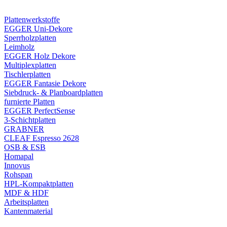
Plattenwerkstoffe
EGGER Uni-Dekore
Sperrholzplatten
Leimholz
EGGER Holz Dekore
Multiplexplatten
Tischlerplatten
EGGER Fantasie Dekore
Siebdruck- & Planboardplatten
furnierte Platten
EGGER PerfectSense
3-Schichtplatten
GRABNER
CLEAF Espresso 2628
OSB & ESB
Homapal
Innovus
Rohspan
HPL-Kompaktplatten
MDF & HDF
Arbeitsplatten
Kantenmaterial