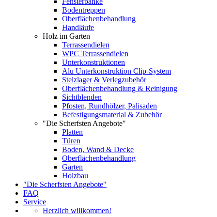
Fensterbänke
Bodentreppen
Oberflächenbehandlung
Handläufe
Holz im Garten
Terrassendielen
WPC Terrassendielen
Unterkonstruktionen
Alu Unterkonstruktion Clip-System
Stelzlager & Verlegzubehör
Oberflächenbehandlung & Reinigung
Sichtblenden
Pfosten, Rundhölzer, Palisaden
Befestigungsmaterial & Zubehör
"Die Scherfsten Angebote"
Platten
Türen
Boden, Wand & Decke
Oberflächenbehandlung
Garten
Holzbau
"Die Scherfsten Angebote"
FAQ
Service
Herzlich willkommen!