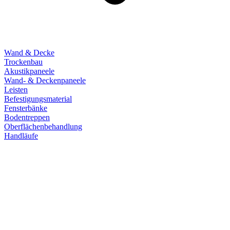
Wand & Decke
Trockenbau
Akustikpaneele
Wand- & Deckenpaneele
Leisten
Befestigungsmaterial
Fensterbänke
Bodentreppen
Oberflächenbehandlung
Handläufe