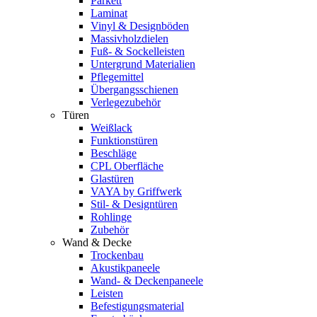
Parkett
Laminat
Vinyl & Designböden
Massivholzdielen
Fuß- & Sockelleisten
Untergrund Materialien
Pflegemittel
Übergangsschienen
Verlegezubehör
Türen
Weißlack
Funktionstüren
Beschläge
CPL Oberfläche
Glastüren
VAYA by Griffwerk
Stil- & Designtüren
Rohlinge
Zubehör
Wand & Decke
Trockenbau
Akustikpaneele
Wand- & Deckenpaneele
Leisten
Befestigungsmaterial