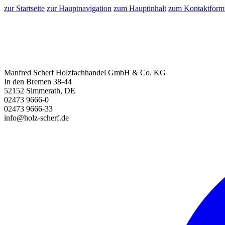
zur Startseite
zur Hauptnavigation
zum Hauptinhalt
zum Kontaktform
Manfred Scherf Holzfachhandel GmbH & Co. KG
In den Bremen 38-44
52152 Simmerath, DE
02473 9666-0
02473 9666-33
info@holz-scherf.de