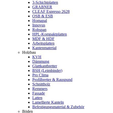
3-Schichtplatten
GRABNER
CLEAF Espresso 2628
OSB & ESB
Homapal
Innovus
Rohspan
HPL-Kompaktplatten
MDF & HDF
Arbeitsplatten
Kantenmaterial
Holzbau
KVH
Dämmung
Glattkantbretter
BSH (Leimbinder)
Pro Clima
Profilbretter & Rauspund
Schnittholz
Remmers
Fassade
Latten
Lamellierte Kanteln
Befestigungsmaterial & Zubehör
Böden