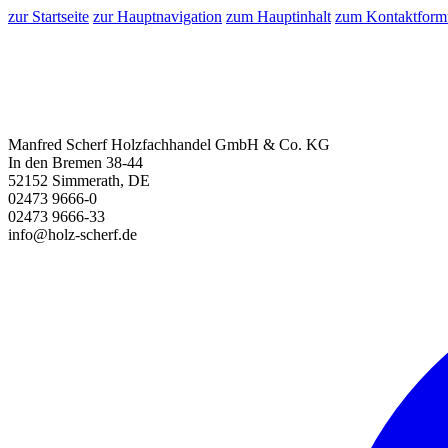
zur Startseite
zur Hauptnavigation
zum Hauptinhalt
zum Kontaktform
Manfred Scherf Holzfachhandel GmbH & Co. KG
In den Bremen 38-44
52152 Simmerath, DE
02473 9666-0
02473 9666-33
info@holz-scherf.de