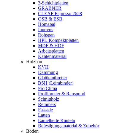
3-Schichtplatten
GRABNER
CLEAF Espresso 2628
OSB & ESB
Homapal
Innovus
Rohspan
HPL-Kompaktplatten
MDF & HDF
Arbeitsplatten
Kantenmaterial
Holzbau
KVH
Dämmung
Glattkantbretter
BSH (Leimbinder)
Pro Clima
Profilbretter & Rauspund
Schnittholz
Remmers
Fassade
Latten
Lamellierte Kanteln
Befestigungsmaterial & Zubehör
Böden