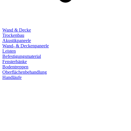
Wand & Decke
Trockenbau
Akustikpaneele
Wand- & Deckenpaneele
Leisten
Befestigungsmaterial
Fensterbänke
Bodentreppen
Oberflächenbehandlung
Handläufe