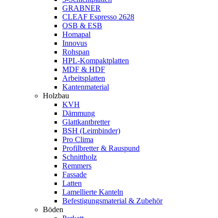
GRABNER
CLEAF Espresso 2628
OSB & ESB
Homapal
Innovus
Rohspan
HPL-Kompaktplatten
MDF & HDF
Arbeitsplatten
Kantenmaterial
Holzbau
KVH
Dämmung
Glattkantbretter
BSH (Leimbinder)
Pro Clima
Profilbretter & Rauspund
Schnittholz
Remmers
Fassade
Latten
Lamellierte Kanteln
Befestigungsmaterial & Zubehör
Böden