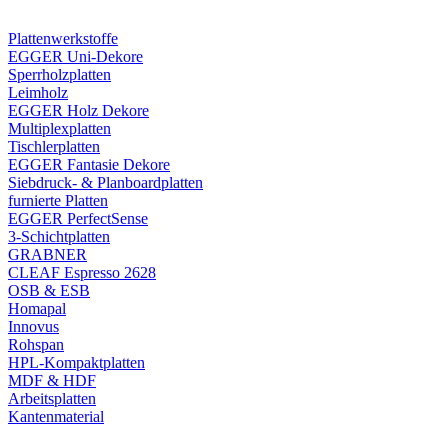
Plattenwerkstoffe
EGGER Uni-Dekore
Sperrholzplatten
Leimholz
EGGER Holz Dekore
Multiplexplatten
Tischlerplatten
EGGER Fantasie Dekore
Siebdruck- & Planboardplatten
furnierte Platten
EGGER PerfectSense
3-Schichtplatten
GRABNER
CLEAF Espresso 2628
OSB & ESB
Homapal
Innovus
Rohspan
HPL-Kompaktplatten
MDF & HDF
Arbeitsplatten
Kantenmaterial