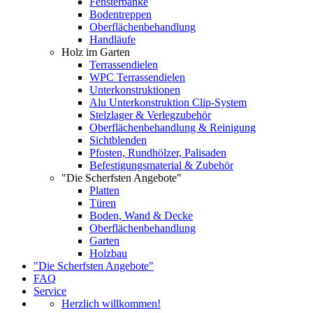
Fensterbänke
Bodentreppen
Oberflächenbehandlung
Handläufe
Holz im Garten
Terrassendielen
WPC Terrassendielen
Unterkonstruktionen
Alu Unterkonstruktion Clip-System
Stelzlager & Verlegzubehör
Oberflächenbehandlung & Reinigung
Sichtblenden
Pfosten, Rundhölzer, Palisaden
Befestigungsmaterial & Zubehör
"Die Scherfsten Angebote"
Platten
Türen
Boden, Wand & Decke
Oberflächenbehandlung
Garten
Holzbau
"Die Scherfsten Angebote"
FAQ
Service
Herzlich willkommen!