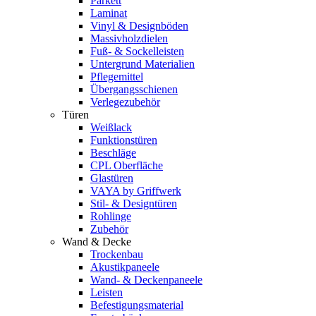
Parkett
Laminat
Vinyl & Designböden
Massivholzdielen
Fuß- & Sockelleisten
Untergrund Materialien
Pflegemittel
Übergangsschienen
Verlegezubehör
Türen
Weißlack
Funktionstüren
Beschläge
CPL Oberfläche
Glastüren
VAYA by Griffwerk
Stil- & Designtüren
Rohlinge
Zubehör
Wand & Decke
Trockenbau
Akustikpaneele
Wand- & Deckenpaneele
Leisten
Befestigungsmaterial