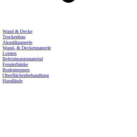
Wand & Decke
Trockenbau
Akustikpaneele
Wand- & Deckenpaneele
Leisten
Befestigungsmaterial
Fensterbänke
Bodentreppen
Oberflächenbehandlung
Handläufe