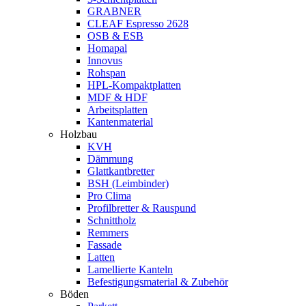
GRABNER
CLEAF Espresso 2628
OSB & ESB
Homapal
Innovus
Rohspan
HPL-Kompaktplatten
MDF & HDF
Arbeitsplatten
Kantenmaterial
Holzbau
KVH
Dämmung
Glattkantbretter
BSH (Leimbinder)
Pro Clima
Profilbretter & Rauspund
Schnittholz
Remmers
Fassade
Latten
Lamellierte Kanteln
Befestigungsmaterial & Zubehör
Böden