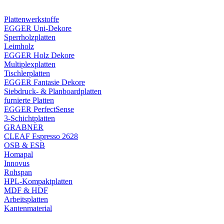
Plattenwerkstoffe
EGGER Uni-Dekore
Sperrholzplatten
Leimholz
EGGER Holz Dekore
Multiplexplatten
Tischlerplatten
EGGER Fantasie Dekore
Siebdruck- & Planboardplatten
furnierte Platten
EGGER PerfectSense
3-Schichtplatten
GRABNER
CLEAF Espresso 2628
OSB & ESB
Homapal
Innovus
Rohspan
HPL-Kompaktplatten
MDF & HDF
Arbeitsplatten
Kantenmaterial