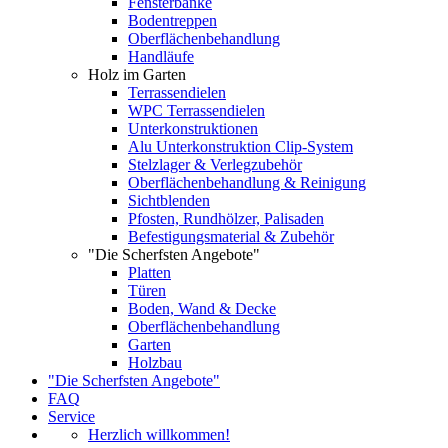
Fensterbänke
Bodentreppen
Oberflächenbehandlung
Handläufe
Holz im Garten
Terrassendielen
WPC Terrassendielen
Unterkonstruktionen
Alu Unterkonstruktion Clip-System
Stelzlager & Verlegzubehör
Oberflächenbehandlung & Reinigung
Sichtblenden
Pfosten, Rundhölzer, Palisaden
Befestigungsmaterial & Zubehör
"Die Scherfsten Angebote"
Platten
Türen
Boden, Wand & Decke
Oberflächenbehandlung
Garten
Holzbau
"Die Scherfsten Angebote"
FAQ
Service
Herzlich willkommen!