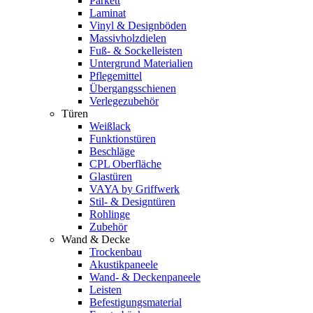
Parkett
Laminat
Vinyl & Designböden
Massivholzdielen
Fuß- & Sockelleisten
Untergrund Materialien
Pflegemittel
Übergangsschienen
Verlegezubehör
Türen
Weißlack
Funktionstüren
Beschläge
CPL Oberfläche
Glastüren
VAYA by Griffwerk
Stil- & Designtüren
Rohlinge
Zubehör
Wand & Decke
Trockenbau
Akustikpaneele
Wand- & Deckenpaneele
Leisten
Befestigungsmaterial