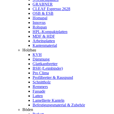
GRABNER
CLEAF Espresso 2628
OSB & ESB
Homapal
Innovus
Rohspan
HPL-Kompaktplatten
MDF & HDF
Arbeitsplatten
Kantenmaterial
Holzbau
KVH
Dämmung
Glattkantbretter
BSH (Leimbinder)
Pro Clima
Profilbretter & Rauspund
Schnittholz
Remmers
Fassade
Latten
Lamellierte Kanteln
Befestigungsmaterial & Zubehör
Böden