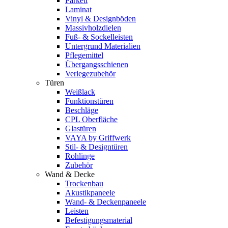
Parkett
Laminat
Vinyl & Designböden
Massivholzdielen
Fuß- & Sockelleisten
Untergrund Materialien
Pflegemittel
Übergangsschienen
Verlegezubehör
Türen
Weißlack
Funktionstüren
Beschläge
CPL Oberfläche
Glastüren
VAYA by Griffwerk
Stil- & Designtüren
Rohlinge
Zubehör
Wand & Decke
Trockenbau
Akustikpaneele
Wand- & Deckenpaneele
Leisten
Befestigungsmaterial