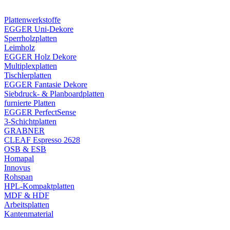
Plattenwerkstoffe
EGGER Uni-Dekore
Sperrholzplatten
Leimholz
EGGER Holz Dekore
Multiplexplatten
Tischlerplatten
EGGER Fantasie Dekore
Siebdruck- & Planboardplatten
furnierte Platten
EGGER PerfectSense
3-Schichtplatten
GRABNER
CLEAF Espresso 2628
OSB & ESB
Homapal
Innovus
Rohspan
HPL-Kompaktplatten
MDF & HDF
Arbeitsplatten
Kantenmaterial