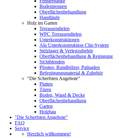
Fensterbänke
Bodentreppen
Oberflächenbehandlung
Handläufe
Holz im Garten
Terrassendielen
WPC Terrassendielen
Unterkonstruktionen
Alu Unterkonstruktion Clip-System
Stelzlager & Verlegzubehör
Oberflächenbehandlung & Reinigung
Sichtblenden
Pfosten, Rundhölzer, Palisaden
Befestigungsmaterial & Zubehör
"Die Scherfsten Angebote"
Platten
Türen
Boden, Wand & Decke
Oberflächenbehandlung
Garten
Holzbau
"Die Scherfsten Angebote"
FAQ
Service
Herzlich willkommen!