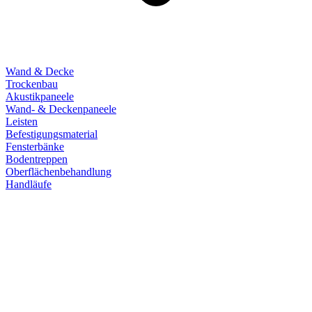
Wand & Decke
Trockenbau
Akustikpaneele
Wand- & Deckenpaneele
Leisten
Befestigungsmaterial
Fensterbänke
Bodentreppen
Oberflächenbehandlung
Handläufe