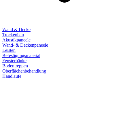
Wand & Decke
Trockenbau
Akustikpaneele
Wand- & Deckenpaneele
Leisten
Befestigungsmaterial
Fensterbänke
Bodentreppen
Oberflächenbehandlung
Handläufe