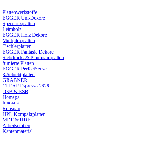
Plattenwerkstoffe
EGGER Uni-Dekore
Sperrholzplatten
Leimholz
EGGER Holz Dekore
Multiplexplatten
Tischlerplatten
EGGER Fantasie Dekore
Siebdruck- & Planboardplatten
furnierte Platten
EGGER PerfectSense
3-Schichtplatten
GRABNER
CLEAF Espresso 2628
OSB & ESB
Homapal
Innovus
Rohspan
HPL-Kompaktplatten
MDF & HDF
Arbeitsplatten
Kantenmaterial