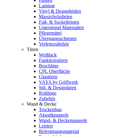
Parkett
Laminat
Vinyl & Designböden
Massivholzdielen
Fuß- & Sockelleisten
Untergrund Materialien
Pflegemittel
Übergangsschienen
Verlegezubehör
Türen
Weißlack
Funktionstüren
Beschläge
CPL Oberfläche
Glastüren
VAYA by Griffwerk
Stil- & Designtüren
Rohlinge
Zubehör
Wand & Decke
Trockenbau
Akustikpaneele
Wand- & Deckenpaneele
Leisten
Befestigungsmaterial