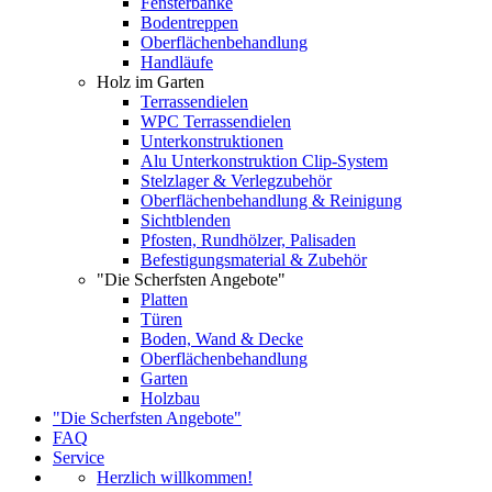
Fensterbänke
Bodentreppen
Oberflächenbehandlung
Handläufe
Holz im Garten
Terrassendielen
WPC Terrassendielen
Unterkonstruktionen
Alu Unterkonstruktion Clip-System
Stelzlager & Verlegzubehör
Oberflächenbehandlung & Reinigung
Sichtblenden
Pfosten, Rundhölzer, Palisaden
Befestigungsmaterial & Zubehör
"Die Scherfsten Angebote"
Platten
Türen
Boden, Wand & Decke
Oberflächenbehandlung
Garten
Holzbau
"Die Scherfsten Angebote"
FAQ
Service
Herzlich willkommen!