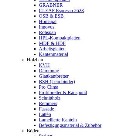
GRABNER
CLEAF Espresso 2628
OSB & ESB
Homapal
Innovus
Rohspan
HPL-Kompaktplatten
MDF & HDF
Arbeitsplatten
Kantenmaterial
Holzbau
KVH
Dämmung
Glattkantbretter
BSH (Leimbinder)
Pro Clima
Profilbretter & Rauspund
Schnittholz
Remmers
Fassade
Latten
Lamellierte Kanteln
Befestigungsmaterial & Zubehör
Böden