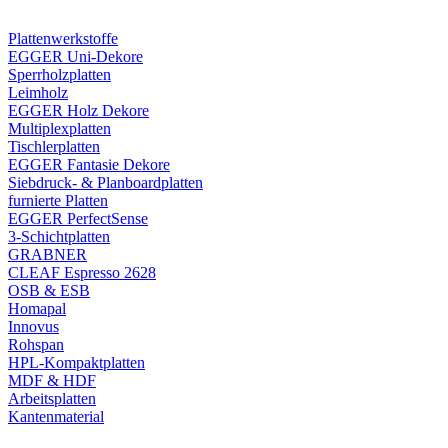
Plattenwerkstoffe
EGGER Uni-Dekore
Sperrholzplatten
Leimholz
EGGER Holz Dekore
Multiplexplatten
Tischlerplatten
EGGER Fantasie Dekore
Siebdruck- & Planboardplatten
furnierte Platten
EGGER PerfectSense
3-Schichtplatten
GRABNER
CLEAF Espresso 2628
OSB & ESB
Homapal
Innovus
Rohspan
HPL-Kompaktplatten
MDF & HDF
Arbeitsplatten
Kantenmaterial