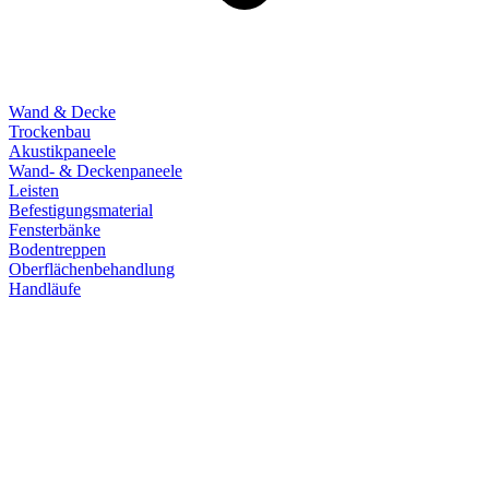
Wand & Decke
Trockenbau
Akustikpaneele
Wand- & Deckenpaneele
Leisten
Befestigungsmaterial
Fensterbänke
Bodentreppen
Oberflächenbehandlung
Handläufe