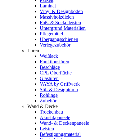
Parkett
Laminat
Vinyl & Designböden
Massivholzdielen
Fuß- & Sockelleisten
Untergrund Materialien
Pflegemittel
Übergangsschienen
Verlegezubehör
Türen
Weißlack
Funktionstüren
Beschläge
CPL Oberfläche
Glastüren
VAYA by Griffwerk
Stil- & Designtüren
Rohlinge
Zubehör
Wand & Decke
Trockenbau
Akustikpaneele
Wand- & Deckenpaneele
Leisten
Befestigungsmaterial