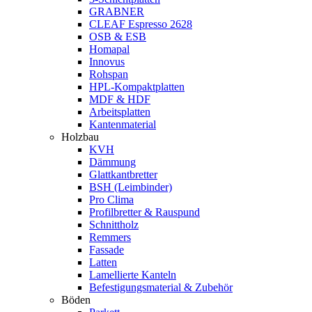
GRABNER
CLEAF Espresso 2628
OSB & ESB
Homapal
Innovus
Rohspan
HPL-Kompaktplatten
MDF & HDF
Arbeitsplatten
Kantenmaterial
Holzbau
KVH
Dämmung
Glattkantbretter
BSH (Leimbinder)
Pro Clima
Profilbretter & Rauspund
Schnittholz
Remmers
Fassade
Latten
Lamellierte Kanteln
Befestigungsmaterial & Zubehör
Böden