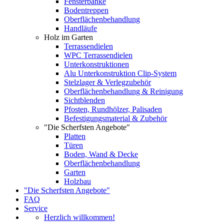
Fensterbänke
Bodentreppen
Oberflächenbehandlung
Handläufe
Holz im Garten
Terrassendielen
WPC Terrassendielen
Unterkonstruktionen
Alu Unterkonstruktion Clip-System
Stelzlager & Verlegzubehör
Oberflächenbehandlung & Reinigung
Sichtblenden
Pfosten, Rundhölzer, Palisaden
Befestigungsmaterial & Zubehör
"Die Scherfsten Angebote"
Platten
Türen
Boden, Wand & Decke
Oberflächenbehandlung
Garten
Holzbau
"Die Scherfsten Angebote"
FAQ
Service
Herzlich willkommen!