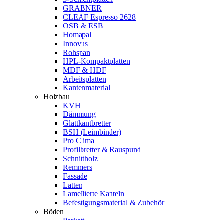
GRABNER
CLEAF Espresso 2628
OSB & ESB
Homapal
Innovus
Rohspan
HPL-Kompaktplatten
MDF & HDF
Arbeitsplatten
Kantenmaterial
Holzbau
KVH
Dämmung
Glattkantbretter
BSH (Leimbinder)
Pro Clima
Profilbretter & Rauspund
Schnittholz
Remmers
Fassade
Latten
Lamellierte Kanteln
Befestigungsmaterial & Zubehör
Böden