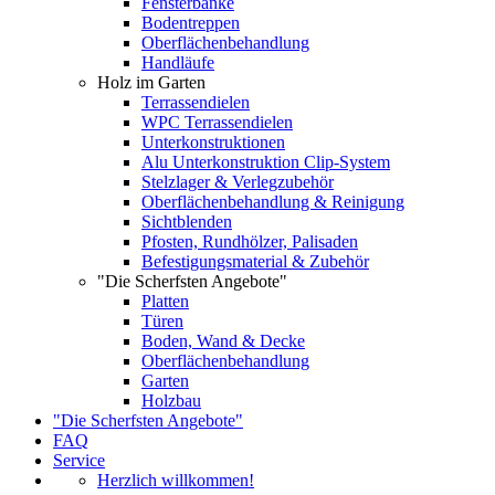
Fensterbänke
Bodentreppen
Oberflächenbehandlung
Handläufe
Holz im Garten
Terrassendielen
WPC Terrassendielen
Unterkonstruktionen
Alu Unterkonstruktion Clip-System
Stelzlager & Verlegzubehör
Oberflächenbehandlung & Reinigung
Sichtblenden
Pfosten, Rundhölzer, Palisaden
Befestigungsmaterial & Zubehör
"Die Scherfsten Angebote"
Platten
Türen
Boden, Wand & Decke
Oberflächenbehandlung
Garten
Holzbau
"Die Scherfsten Angebote"
FAQ
Service
Herzlich willkommen!