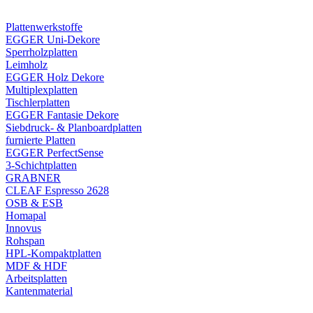
Plattenwerkstoffe
EGGER Uni-Dekore
Sperrholzplatten
Leimholz
EGGER Holz Dekore
Multiplexplatten
Tischlerplatten
EGGER Fantasie Dekore
Siebdruck- & Planboardplatten
furnierte Platten
EGGER PerfectSense
3-Schichtplatten
GRABNER
CLEAF Espresso 2628
OSB & ESB
Homapal
Innovus
Rohspan
HPL-Kompaktplatten
MDF & HDF
Arbeitsplatten
Kantenmaterial