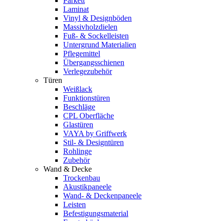
Parkett
Laminat
Vinyl & Designböden
Massivholzdielen
Fuß- & Sockelleisten
Untergrund Materialien
Pflegemittel
Übergangsschienen
Verlegezubehör
Türen
Weißlack
Funktionstüren
Beschläge
CPL Oberfläche
Glastüren
VAYA by Griffwerk
Stil- & Designtüren
Rohlinge
Zubehör
Wand & Decke
Trockenbau
Akustikpaneele
Wand- & Deckenpaneele
Leisten
Befestigungsmaterial