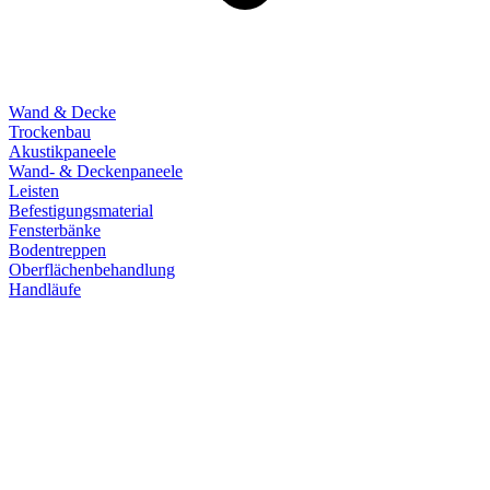
Wand & Decke
Trockenbau
Akustikpaneele
Wand- & Deckenpaneele
Leisten
Befestigungsmaterial
Fensterbänke
Bodentreppen
Oberflächenbehandlung
Handläufe