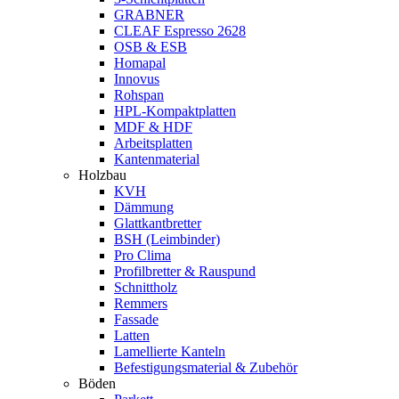
GRABNER
CLEAF Espresso 2628
OSB & ESB
Homapal
Innovus
Rohspan
HPL-Kompaktplatten
MDF & HDF
Arbeitsplatten
Kantenmaterial
Holzbau
KVH
Dämmung
Glattkantbretter
BSH (Leimbinder)
Pro Clima
Profilbretter & Rauspund
Schnittholz
Remmers
Fassade
Latten
Lamellierte Kanteln
Befestigungsmaterial & Zubehör
Böden