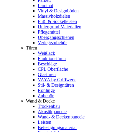
Parkett
Laminat
Vinyl & Designböden
Massivholzdielen
Fuß- & Sockelleisten
Untergrund Materialien
Pflegemittel
Übergangsschienen
Verlegezubehör
Türen
Weißlack
Funktionstüren
Beschläge
CPL Oberfläche
Glastüren
VAYA by Griffwerk
Stil- & Designtüren
Rohlinge
Zubehör
Wand & Decke
Trockenbau
Akustikpaneele
Wand- & Deckenpaneele
Leisten
Befestigungsmaterial