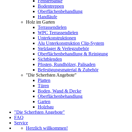
Fensterbänke
Bodentreppen
Oberflächenbehandlung
Handläufe
Holz im Garten
Terrassendielen
WPC Terrassendielen
Unterkonstruktionen
Alu Unterkonstruktion Clip-System
Stelzlager & Verlegzubehör
Oberflächenbehandlung & Reinigung
Sichtblenden
Pfosten, Rundhölzer, Palisaden
Befestigungsmaterial & Zubehör
"Die Scherfsten Angebote"
Platten
Türen
Boden, Wand & Decke
Oberflächenbehandlung
Garten
Holzbau
"Die Scherfsten Angebote"
FAQ
Service
Herzlich willkommen!