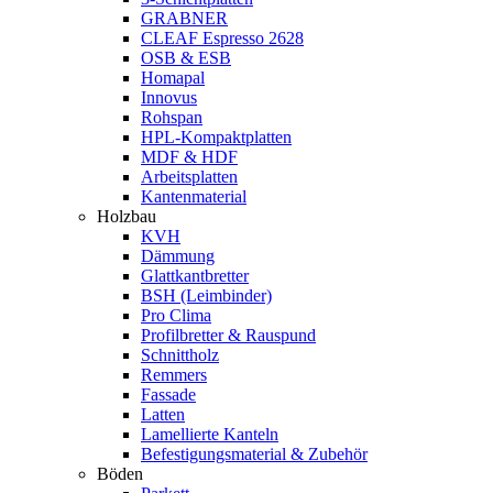
GRABNER
CLEAF Espresso 2628
OSB & ESB
Homapal
Innovus
Rohspan
HPL-Kompaktplatten
MDF & HDF
Arbeitsplatten
Kantenmaterial
Holzbau
KVH
Dämmung
Glattkantbretter
BSH (Leimbinder)
Pro Clima
Profilbretter & Rauspund
Schnittholz
Remmers
Fassade
Latten
Lamellierte Kanteln
Befestigungsmaterial & Zubehör
Böden