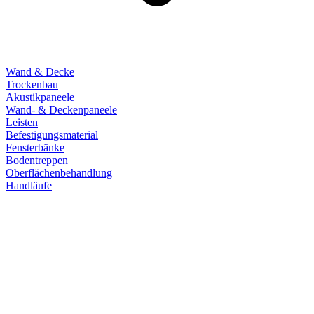
Wand & Decke
Trockenbau
Akustikpaneele
Wand- & Deckenpaneele
Leisten
Befestigungsmaterial
Fensterbänke
Bodentreppen
Oberflächenbehandlung
Handläufe