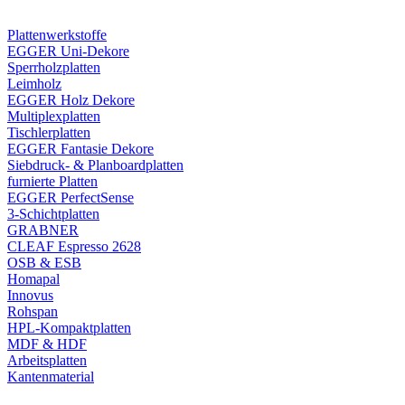
Plattenwerkstoffe
EGGER Uni-Dekore
Sperrholzplatten
Leimholz
EGGER Holz Dekore
Multiplexplatten
Tischlerplatten
EGGER Fantasie Dekore
Siebdruck- & Planboardplatten
furnierte Platten
EGGER PerfectSense
3-Schichtplatten
GRABNER
CLEAF Espresso 2628
OSB & ESB
Homapal
Innovus
Rohspan
HPL-Kompaktplatten
MDF & HDF
Arbeitsplatten
Kantenmaterial