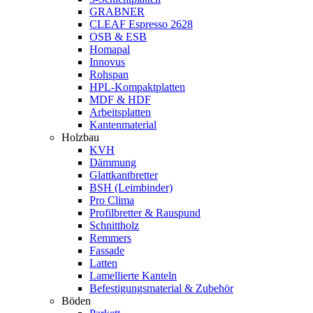
GRABNER
CLEAF Espresso 2628
OSB & ESB
Homapal
Innovus
Rohspan
HPL-Kompaktplatten
MDF & HDF
Arbeitsplatten
Kantenmaterial
Holzbau
KVH
Dämmung
Glattkantbretter
BSH (Leimbinder)
Pro Clima
Profilbretter & Rauspund
Schnittholz
Remmers
Fassade
Latten
Lamellierte Kanteln
Befestigungsmaterial & Zubehör
Böden