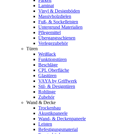
Parkett
Laminat
Vinyl & Designböden
Massivholzdielen
Fuß- & Sockelleisten
Untergrund Materialien
Pflegemittel
Übergangsschienen
Verlegezubehör
Türen
Weißlack
Funktionstüren
Beschläge
CPL Oberfläche
Glastüren
VAYA by Griffwerk
Stil- & Designtüren
Rohlinge
Zubehör
Wand & Decke
Trockenbau
Akustikpaneele
Wand- & Deckenpaneele
Leisten
Befestigungsmaterial