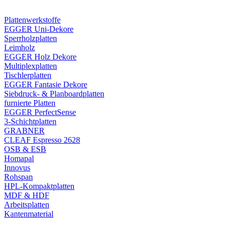
Plattenwerkstoffe
EGGER Uni-Dekore
Sperrholzplatten
Leimholz
EGGER Holz Dekore
Multiplexplatten
Tischlerplatten
EGGER Fantasie Dekore
Siebdruck- & Planboardplatten
furnierte Platten
EGGER PerfectSense
3-Schichtplatten
GRABNER
CLEAF Espresso 2628
OSB & ESB
Homapal
Innovus
Rohspan
HPL-Kompaktplatten
MDF & HDF
Arbeitsplatten
Kantenmaterial