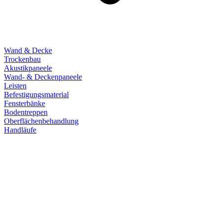
Wand & Decke
Trockenbau
Akustikpaneele
Wand- & Deckenpaneele
Leisten
Befestigungsmaterial
Fensterbänke
Bodentreppen
Oberflächenbehandlung
Handläufe