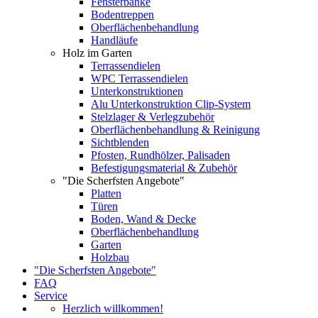
Fensterbänke
Bodentreppen
Oberflächenbehandlung
Handläufe
Holz im Garten
Terrassendielen
WPC Terrassendielen
Unterkonstruktionen
Alu Unterkonstruktion Clip-System
Stelzlager & Verlegzubehör
Oberflächenbehandlung & Reinigung
Sichtblenden
Pfosten, Rundhölzer, Palisaden
Befestigungsmaterial & Zubehör
"Die Scherfsten Angebote"
Platten
Türen
Boden, Wand & Decke
Oberflächenbehandlung
Garten
Holzbau
"Die Scherfsten Angebote"
FAQ
Service
Herzlich willkommen!