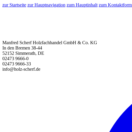
zur Startseite
zur Hauptnavigation
zum Hauptinhalt
zum Kontaktform
Manfred Scherf Holzfachhandel GmbH & Co. KG
In den Bremen 38-44
52152 Simmerath, DE
02473 9666-0
02473 9666-33
info@holz-scherf.de