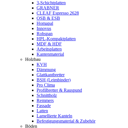
3-Schichtplatten
GRABNER
CLEAF Espresso 2628
OSB & ESB
Homapal
Innovus
Rohspan
HPL-Kompaktplatten
MDF & HDF
Arbeitsplatten
Kantenmaterial
Holzbau
KVH
Dämmung
Glattkantbretter
BSH (Leimbinder)
Pro Clima
Profilbretter & Rauspund
Schnittholz
Remmers
Fassade
Latten
Lamellierte Kanteln
Befestigungsmaterial & Zubehör
Böden