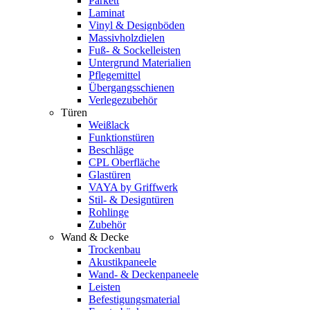
Parkett
Laminat
Vinyl & Designböden
Massivholzdielen
Fuß- & Sockelleisten
Untergrund Materialien
Pflegemittel
Übergangsschienen
Verlegezubehör
Türen
Weißlack
Funktionstüren
Beschläge
CPL Oberfläche
Glastüren
VAYA by Griffwerk
Stil- & Designtüren
Rohlinge
Zubehör
Wand & Decke
Trockenbau
Akustikpaneele
Wand- & Deckenpaneele
Leisten
Befestigungsmaterial