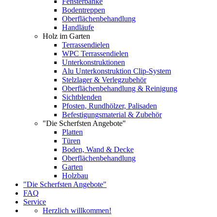
Fensterbänke
Bodentreppen
Oberflächenbehandlung
Handläufe
Holz im Garten
Terrassendielen
WPC Terrassendielen
Unterkonstruktionen
Alu Unterkonstruktion Clip-System
Stelzlager & Verlegzubehör
Oberflächenbehandlung & Reinigung
Sichtblenden
Pfosten, Rundhölzer, Palisaden
Befestigungsmaterial & Zubehör
"Die Scherfsten Angebote"
Platten
Türen
Boden, Wand & Decke
Oberflächenbehandlung
Garten
Holzbau
"Die Scherfsten Angebote"
FAQ
Service
Herzlich willkommen!