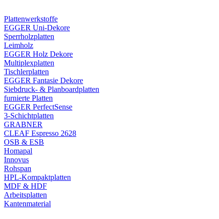
Plattenwerkstoffe
EGGER Uni-Dekore
Sperrholzplatten
Leimholz
EGGER Holz Dekore
Multiplexplatten
Tischlerplatten
EGGER Fantasie Dekore
Siebdruck- & Planboardplatten
furnierte Platten
EGGER PerfectSense
3-Schichtplatten
GRABNER
CLEAF Espresso 2628
OSB & ESB
Homapal
Innovus
Rohspan
HPL-Kompaktplatten
MDF & HDF
Arbeitsplatten
Kantenmaterial