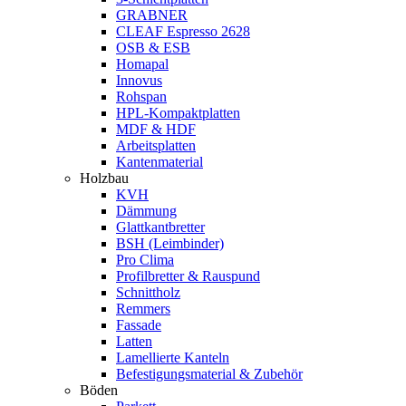
GRABNER
CLEAF Espresso 2628
OSB & ESB
Homapal
Innovus
Rohspan
HPL-Kompaktplatten
MDF & HDF
Arbeitsplatten
Kantenmaterial
Holzbau
KVH
Dämmung
Glattkantbretter
BSH (Leimbinder)
Pro Clima
Profilbretter & Rauspund
Schnittholz
Remmers
Fassade
Latten
Lamellierte Kanteln
Befestigungsmaterial & Zubehör
Böden