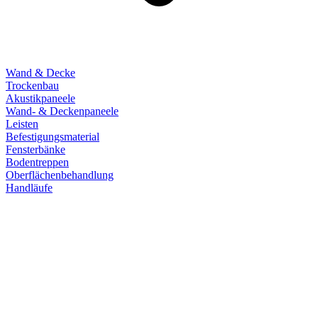
Wand & Decke
Trockenbau
Akustikpaneele
Wand- & Deckenpaneele
Leisten
Befestigungsmaterial
Fensterbänke
Bodentreppen
Oberflächenbehandlung
Handläufe