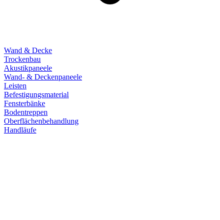
Wand & Decke
Trockenbau
Akustikpaneele
Wand- & Deckenpaneele
Leisten
Befestigungsmaterial
Fensterbänke
Bodentreppen
Oberflächenbehandlung
Handläufe