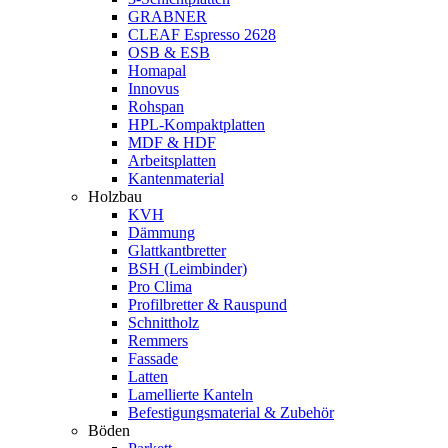
GRABNER
CLEAF Espresso 2628
OSB & ESB
Homapal
Innovus
Rohspan
HPL-Kompaktplatten
MDF & HDF
Arbeitsplatten
Kantenmaterial
Holzbau
KVH
Dämmung
Glattkantbretter
BSH (Leimbinder)
Pro Clima
Profilbretter & Rauspund
Schnittholz
Remmers
Fassade
Latten
Lamellierte Kanteln
Befestigungsmaterial & Zubehör
Böden