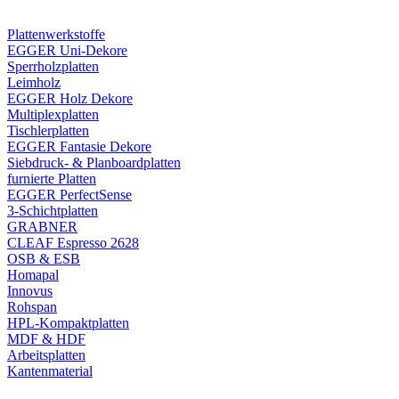
Plattenwerkstoffe
EGGER Uni-Dekore
Sperrholzplatten
Leimholz
EGGER Holz Dekore
Multiplexplatten
Tischlerplatten
EGGER Fantasie Dekore
Siebdruck- & Planboardplatten
furnierte Platten
EGGER PerfectSense
3-Schichtplatten
GRABNER
CLEAF Espresso 2628
OSB & ESB
Homapal
Innovus
Rohspan
HPL-Kompaktplatten
MDF & HDF
Arbeitsplatten
Kantenmaterial