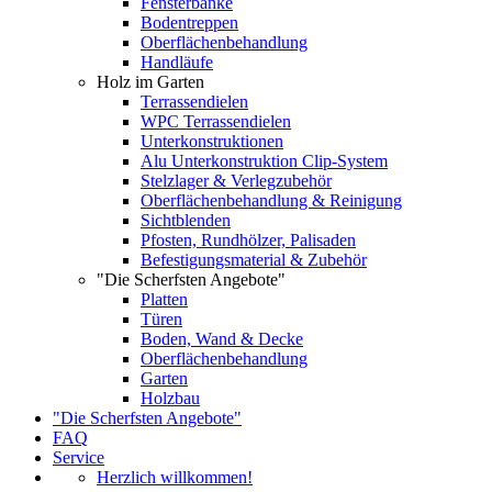
Fensterbänke
Bodentreppen
Oberflächenbehandlung
Handläufe
Holz im Garten
Terrassendielen
WPC Terrassendielen
Unterkonstruktionen
Alu Unterkonstruktion Clip-System
Stelzlager & Verlegzubehör
Oberflächenbehandlung & Reinigung
Sichtblenden
Pfosten, Rundhölzer, Palisaden
Befestigungsmaterial & Zubehör
"Die Scherfsten Angebote"
Platten
Türen
Boden, Wand & Decke
Oberflächenbehandlung
Garten
Holzbau
"Die Scherfsten Angebote"
FAQ
Service
Herzlich willkommen!