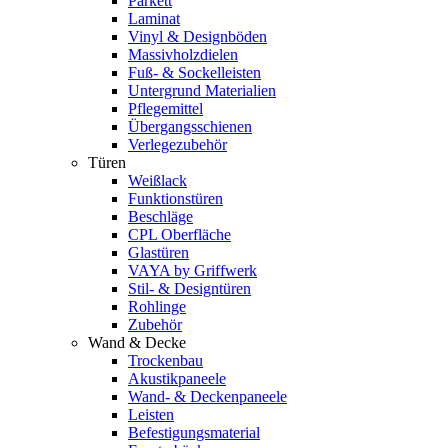
Parkett
Laminat
Vinyl & Designböden
Massivholzdielen
Fuß- & Sockelleisten
Untergrund Materialien
Pflegemittel
Übergangsschienen
Verlegezubehör
Türen
Weißlack
Funktionstüren
Beschläge
CPL Oberfläche
Glastüren
VAYA by Griffwerk
Stil- & Designtüren
Rohlinge
Zubehör
Wand & Decke
Trockenbau
Akustikpaneele
Wand- & Deckenpaneele
Leisten
Befestigungsmaterial