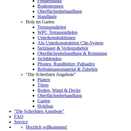
Fensterbänke
Bodentreppen
Oberflächenbehandlung
Handläufe
Holz im Garten
Terrassendielen
WPC Terrassendielen
Unterkonstruktionen
Alu Unterkonstruktion Clip-System
Stelzlager & Verlegzubehör
Oberflächenbehandlung & Reinigung
Sichtblenden
Pfosten, Rundhölzer, Palisaden
Befestigungsmaterial & Zubehör
"Die Scherfsten Angebote"
Platten
Türen
Boden, Wand & Decke
Oberflächenbehandlung
Garten
Holzbau
"Die Scherfsten Angebote"
FAQ
Service
Herzlich willkommen!