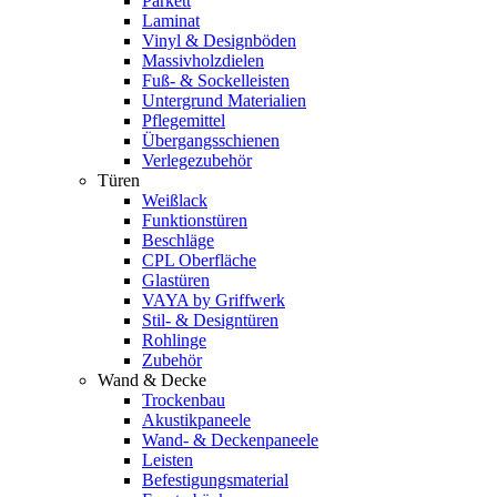
Parkett
Laminat
Vinyl & Designböden
Massivholzdielen
Fuß- & Sockelleisten
Untergrund Materialien
Pflegemittel
Übergangsschienen
Verlegezubehör
Türen
Weißlack
Funktionstüren
Beschläge
CPL Oberfläche
Glastüren
VAYA by Griffwerk
Stil- & Designtüren
Rohlinge
Zubehör
Wand & Decke
Trockenbau
Akustikpaneele
Wand- & Deckenpaneele
Leisten
Befestigungsmaterial