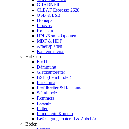
GRABNER
CLEAF Espresso 2628
OSB & ESB
Homapal
Innovus
Rohspan
HPL-Kompaktplatten
MDF & HDF
Arbeitsplatten
Kantenmaterial
Holzbau
KVH
Dämmung
Glattkantbretter
BSH (Leimbinder)
Pro Clima
Profilbretter & Rauspund
Schnittholz
Remmers
Fassade
Latten
Lamellierte Kanteln
Befestigungsmaterial & Zubehör
Böden