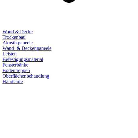
Wand & Decke
Trockenbau
Akustikpaneele
Wand- & Deckenpaneele
Leisten
Befestigungsmaterial
Fensterbänke
Bodentreppen
Oberflächenbehandlung
Handläufe