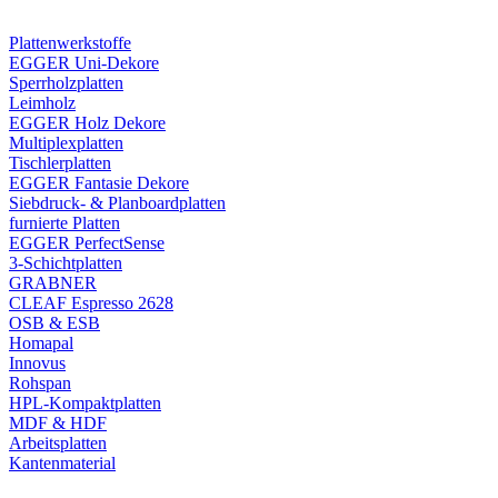
Plattenwerkstoffe
EGGER Uni-Dekore
Sperrholzplatten
Leimholz
EGGER Holz Dekore
Multiplexplatten
Tischlerplatten
EGGER Fantasie Dekore
Siebdruck- & Planboardplatten
furnierte Platten
EGGER PerfectSense
3-Schichtplatten
GRABNER
CLEAF Espresso 2628
OSB & ESB
Homapal
Innovus
Rohspan
HPL-Kompaktplatten
MDF & HDF
Arbeitsplatten
Kantenmaterial