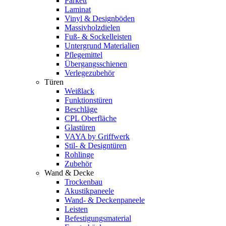
Parkett
Laminat
Vinyl & Designböden
Massivholzdielen
Fuß- & Sockelleisten
Untergrund Materialien
Pflegemittel
Übergangsschienen
Verlegezubehör
Türen
Weißlack
Funktionstüren
Beschläge
CPL Oberfläche
Glastüren
VAYA by Griffwerk
Stil- & Designtüren
Rohlinge
Zubehör
Wand & Decke
Trockenbau
Akustikpaneele
Wand- & Deckenpaneele
Leisten
Befestigungsmaterial