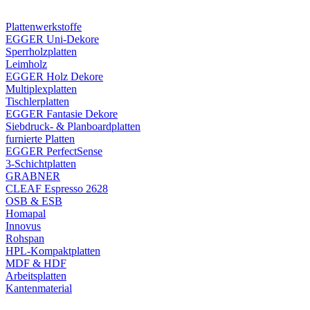
Plattenwerkstoffe
EGGER Uni-Dekore
Sperrholzplatten
Leimholz
EGGER Holz Dekore
Multiplexplatten
Tischlerplatten
EGGER Fantasie Dekore
Siebdruck- & Planboardplatten
furnierte Platten
EGGER PerfectSense
3-Schichtplatten
GRABNER
CLEAF Espresso 2628
OSB & ESB
Homapal
Innovus
Rohspan
HPL-Kompaktplatten
MDF & HDF
Arbeitsplatten
Kantenmaterial