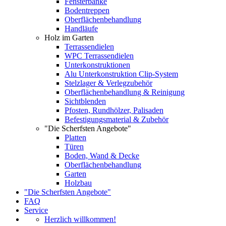
Fensterbänke
Bodentreppen
Oberflächenbehandlung
Handläufe
Holz im Garten
Terrassendielen
WPC Terrassendielen
Unterkonstruktionen
Alu Unterkonstruktion Clip-System
Stelzlager & Verlegzubehör
Oberflächenbehandlung & Reinigung
Sichtblenden
Pfosten, Rundhölzer, Palisaden
Befestigungsmaterial & Zubehör
"Die Scherfsten Angebote"
Platten
Türen
Boden, Wand & Decke
Oberflächenbehandlung
Garten
Holzbau
"Die Scherfsten Angebote"
FAQ
Service
Herzlich willkommen!