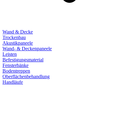
Wand & Decke
Trockenbau
Akustikpaneele
Wand- & Deckenpaneele
Leisten
Befestigungsmaterial
Fensterbänke
Bodentreppen
Oberflächenbehandlung
Handläufe