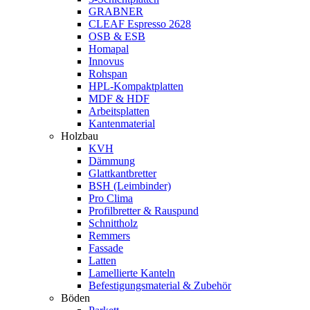
GRABNER
CLEAF Espresso 2628
OSB & ESB
Homapal
Innovus
Rohspan
HPL-Kompaktplatten
MDF & HDF
Arbeitsplatten
Kantenmaterial
Holzbau
KVH
Dämmung
Glattkantbretter
BSH (Leimbinder)
Pro Clima
Profilbretter & Rauspund
Schnittholz
Remmers
Fassade
Latten
Lamellierte Kanteln
Befestigungsmaterial & Zubehör
Böden