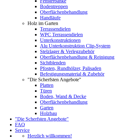
Fensterbänke
Bodentreppen
Oberflächenbehandlung
Handläufe
Holz im Garten
Terrassendielen
WPC Terrassendielen
Unterkonstruktionen
Alu Unterkonstruktion Clip-System
Stelzlager & Verlegzubehör
Oberflächenbehandlung & Reinigung
Sichtblenden
Pfosten, Rundhölzer, Palisaden
Befestigungsmaterial & Zubehör
"Die Scherfsten Angebote"
Platten
Türen
Boden, Wand & Decke
Oberflächenbehandlung
Garten
Holzbau
"Die Scherfsten Angebote"
FAQ
Service
Herzlich willkommen!