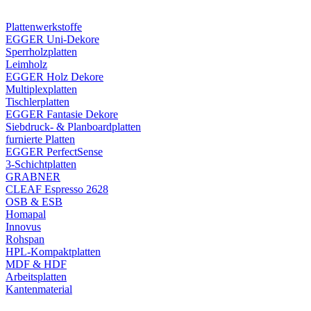
Plattenwerkstoffe
EGGER Uni-Dekore
Sperrholzplatten
Leimholz
EGGER Holz Dekore
Multiplexplatten
Tischlerplatten
EGGER Fantasie Dekore
Siebdruck- & Planboardplatten
furnierte Platten
EGGER PerfectSense
3-Schichtplatten
GRABNER
CLEAF Espresso 2628
OSB & ESB
Homapal
Innovus
Rohspan
HPL-Kompaktplatten
MDF & HDF
Arbeitsplatten
Kantenmaterial