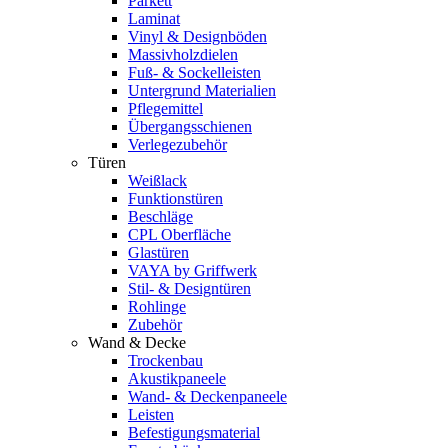
Parkett
Laminat
Vinyl & Designböden
Massivholzdielen
Fuß- & Sockelleisten
Untergrund Materialien
Pflegemittel
Übergangsschienen
Verlegezubehör
Türen
Weißlack
Funktionstüren
Beschläge
CPL Oberfläche
Glastüren
VAYA by Griffwerk
Stil- & Designtüren
Rohlinge
Zubehör
Wand & Decke
Trockenbau
Akustikpaneele
Wand- & Deckenpaneele
Leisten
Befestigungsmaterial