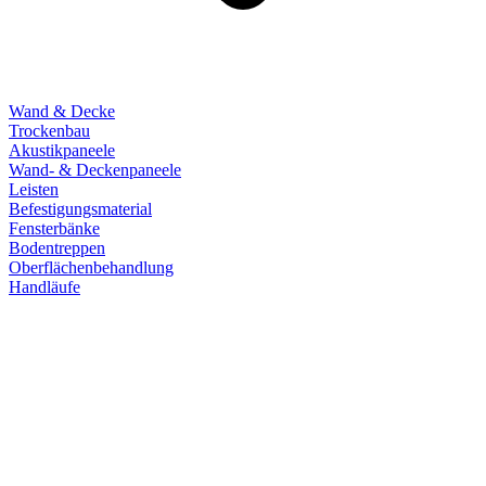
Wand & Decke
Trockenbau
Akustikpaneele
Wand- & Deckenpaneele
Leisten
Befestigungsmaterial
Fensterbänke
Bodentreppen
Oberflächenbehandlung
Handläufe