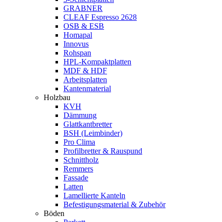
GRABNER
CLEAF Espresso 2628
OSB & ESB
Homapal
Innovus
Rohspan
HPL-Kompaktplatten
MDF & HDF
Arbeitsplatten
Kantenmaterial
Holzbau
KVH
Dämmung
Glattkantbretter
BSH (Leimbinder)
Pro Clima
Profilbretter & Rauspund
Schnittholz
Remmers
Fassade
Latten
Lamellierte Kanteln
Befestigungsmaterial & Zubehör
Böden