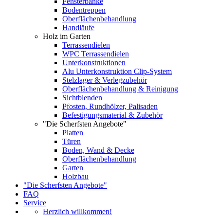
Fensterbänke
Bodentreppen
Oberflächenbehandlung
Handläufe
Holz im Garten
Terrassendielen
WPC Terrassendielen
Unterkonstruktionen
Alu Unterkonstruktion Clip-System
Stelzlager & Verlegzubehör
Oberflächenbehandlung & Reinigung
Sichtblenden
Pfosten, Rundhölzer, Palisaden
Befestigungsmaterial & Zubehör
"Die Scherfsten Angebote"
Platten
Türen
Boden, Wand & Decke
Oberflächenbehandlung
Garten
Holzbau
"Die Scherfsten Angebote"
FAQ
Service
Herzlich willkommen!