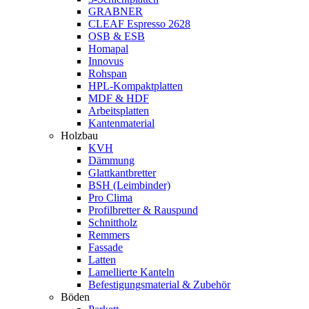
GRABNER
CLEAF Espresso 2628
OSB & ESB
Homapal
Innovus
Rohspan
HPL-Kompaktplatten
MDF & HDF
Arbeitsplatten
Kantenmaterial
Holzbau
KVH
Dämmung
Glattkantbretter
BSH (Leimbinder)
Pro Clima
Profilbretter & Rauspund
Schnittholz
Remmers
Fassade
Latten
Lamellierte Kanteln
Befestigungsmaterial & Zubehör
Böden