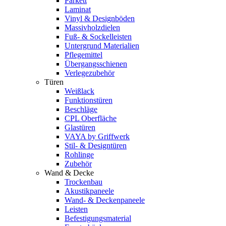
Parkett
Laminat
Vinyl & Designböden
Massivholzdielen
Fuß- & Sockelleisten
Untergrund Materialien
Pflegemittel
Übergangsschienen
Verlegezubehör
Türen
Weißlack
Funktionstüren
Beschläge
CPL Oberfläche
Glastüren
VAYA by Griffwerk
Stil- & Designtüren
Rohlinge
Zubehör
Wand & Decke
Trockenbau
Akustikpaneele
Wand- & Deckenpaneele
Leisten
Befestigungsmaterial