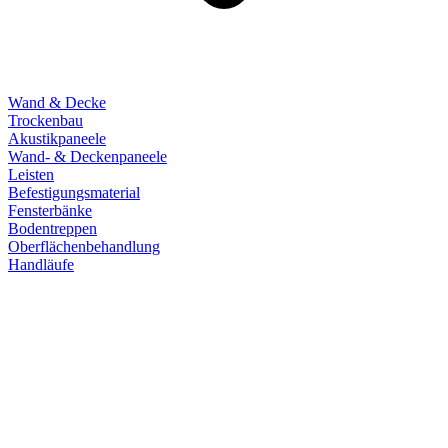
Wand & Decke
Trockenbau
Akustikpaneele
Wand- & Deckenpaneele
Leisten
Befestigungsmaterial
Fensterbänke
Bodentreppen
Oberflächenbehandlung
Handläufe