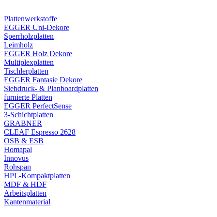
Plattenwerkstoffe
EGGER Uni-Dekore
Sperrholzplatten
Leimholz
EGGER Holz Dekore
Multiplexplatten
Tischlerplatten
EGGER Fantasie Dekore
Siebdruck- & Planboardplatten
furnierte Platten
EGGER PerfectSense
3-Schichtplatten
GRABNER
CLEAF Espresso 2628
OSB & ESB
Homapal
Innovus
Rohspan
HPL-Kompaktplatten
MDF & HDF
Arbeitsplatten
Kantenmaterial