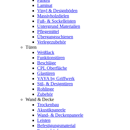
Parkett
Laminat
Vinyl & Designböden
Massivholzdielen
Fuß- & Sockelleisten
Untergrund Materialien
Pflegemittel
Übergangsschienen
Verlegezubehör
Türen
Weißlack
Funktionstüren
Beschläge
CPL Oberfläche
Glastüren
VAYA by Griffwerk
Stil- & Designtüren
Rohlinge
Zubehör
Wand & Decke
Trockenbau
Akustikpaneele
Wand- & Deckenpaneele
Leisten
Befestigungsmaterial