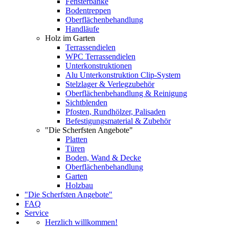
Fensterbänke
Bodentreppen
Oberflächenbehandlung
Handläufe
Holz im Garten
Terrassendielen
WPC Terrassendielen
Unterkonstruktionen
Alu Unterkonstruktion Clip-System
Stelzlager & Verlegzubehör
Oberflächenbehandlung & Reinigung
Sichtblenden
Pfosten, Rundhölzer, Palisaden
Befestigungsmaterial & Zubehör
"Die Scherfsten Angebote"
Platten
Türen
Boden, Wand & Decke
Oberflächenbehandlung
Garten
Holzbau
"Die Scherfsten Angebote"
FAQ
Service
Herzlich willkommen!