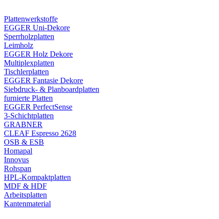
Plattenwerkstoffe
EGGER Uni-Dekore
Sperrholzplatten
Leimholz
EGGER Holz Dekore
Multiplexplatten
Tischlerplatten
EGGER Fantasie Dekore
Siebdruck- & Planboardplatten
furnierte Platten
EGGER PerfectSense
3-Schichtplatten
GRABNER
CLEAF Espresso 2628
OSB & ESB
Homapal
Innovus
Rohspan
HPL-Kompaktplatten
MDF & HDF
Arbeitsplatten
Kantenmaterial