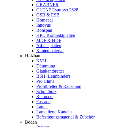
GRABNER
CLEAF Espresso 2628
OSB & ESB
Homapal
Innovus
Rohspan
HPL-Kompaktplatten
MDF & HDF
Arbeitsplatten
Kantenmaterial
Holzbau
KVH
Dämmung
Glattkantbretter
BSH (Leimbinder)
Pro Clima
Profilbretter & Rauspund
Schnittholz
Remmers
Fassade
Latten
Lamellierte Kanteln
Befestigungsmaterial & Zubehör
Böden