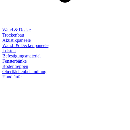
Wand & Decke
Trockenbau
Akustikpaneele
Wand- & Deckenpaneele
Leisten
Befestigungsmaterial
Fensterbänke
Bodentreppen
Oberflächenbehandlung
Handläufe