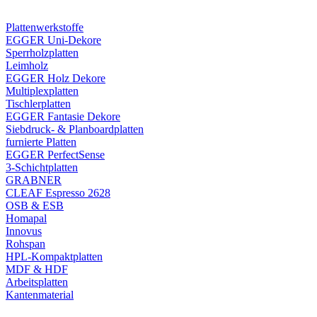
Plattenwerkstoffe
EGGER Uni-Dekore
Sperrholzplatten
Leimholz
EGGER Holz Dekore
Multiplexplatten
Tischlerplatten
EGGER Fantasie Dekore
Siebdruck- & Planboardplatten
furnierte Platten
EGGER PerfectSense
3-Schichtplatten
GRABNER
CLEAF Espresso 2628
OSB & ESB
Homapal
Innovus
Rohspan
HPL-Kompaktplatten
MDF & HDF
Arbeitsplatten
Kantenmaterial