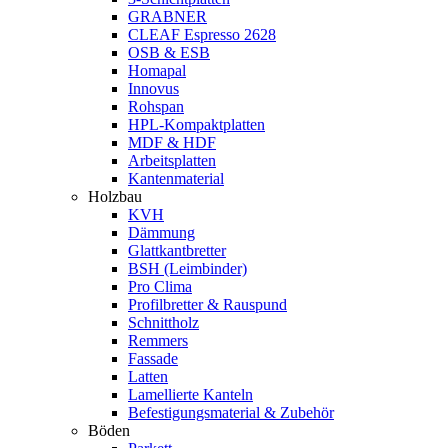
GRABNER
CLEAF Espresso 2628
OSB & ESB
Homapal
Innovus
Rohspan
HPL-Kompaktplatten
MDF & HDF
Arbeitsplatten
Kantenmaterial
Holzbau
KVH
Dämmung
Glattkantbretter
BSH (Leimbinder)
Pro Clima
Profilbretter & Rauspund
Schnittholz
Remmers
Fassade
Latten
Lamellierte Kanteln
Befestigungsmaterial & Zubehör
Böden