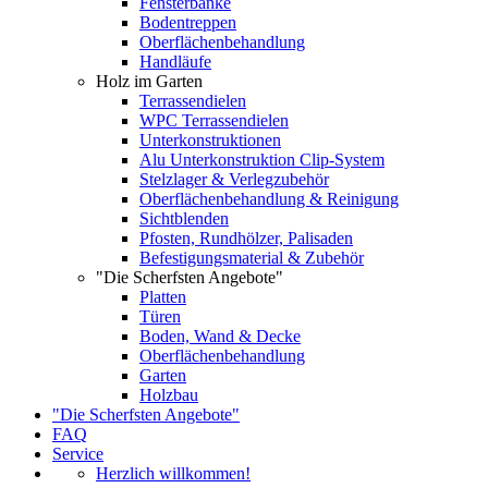
Fensterbänke
Bodentreppen
Oberflächenbehandlung
Handläufe
Holz im Garten
Terrassendielen
WPC Terrassendielen
Unterkonstruktionen
Alu Unterkonstruktion Clip-System
Stelzlager & Verlegzubehör
Oberflächenbehandlung & Reinigung
Sichtblenden
Pfosten, Rundhölzer, Palisaden
Befestigungsmaterial & Zubehör
"Die Scherfsten Angebote"
Platten
Türen
Boden, Wand & Decke
Oberflächenbehandlung
Garten
Holzbau
"Die Scherfsten Angebote"
FAQ
Service
Herzlich willkommen!