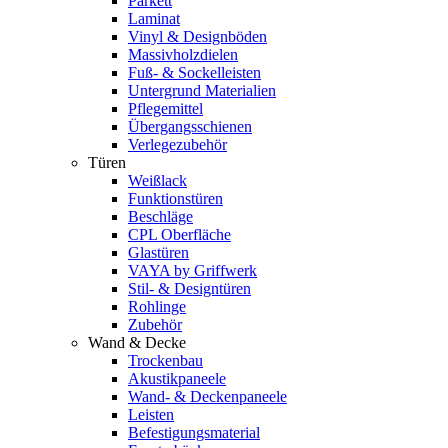
Parkett
Laminat
Vinyl & Designböden
Massivholzdielen
Fuß- & Sockelleisten
Untergrund Materialien
Pflegemittel
Übergangsschienen
Verlegezubehör
Türen
Weißlack
Funktionstüren
Beschläge
CPL Oberfläche
Glastüren
VAYA by Griffwerk
Stil- & Designtüren
Rohlinge
Zubehör
Wand & Decke
Trockenbau
Akustikpaneele
Wand- & Deckenpaneele
Leisten
Befestigungsmaterial