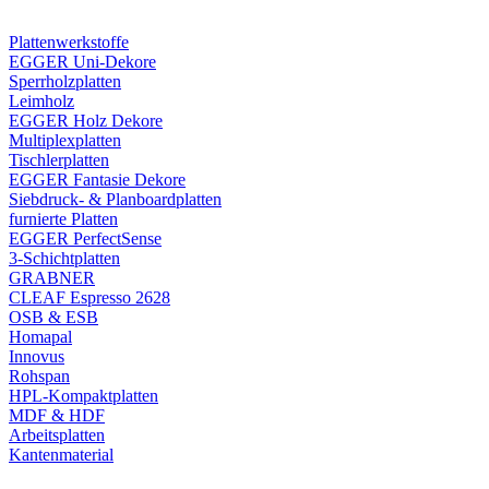
Plattenwerkstoffe
EGGER Uni-Dekore
Sperrholzplatten
Leimholz
EGGER Holz Dekore
Multiplexplatten
Tischlerplatten
EGGER Fantasie Dekore
Siebdruck- & Planboardplatten
furnierte Platten
EGGER PerfectSense
3-Schichtplatten
GRABNER
CLEAF Espresso 2628
OSB & ESB
Homapal
Innovus
Rohspan
HPL-Kompaktplatten
MDF & HDF
Arbeitsplatten
Kantenmaterial