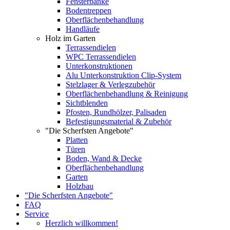
Fensterbänke
Bodentreppen
Oberflächenbehandlung
Handläufe
Holz im Garten
Terrassendielen
WPC Terrassendielen
Unterkonstruktionen
Alu Unterkonstruktion Clip-System
Stelzlager & Verlegzubehör
Oberflächenbehandlung & Reinigung
Sichtblenden
Pfosten, Rundhölzer, Palisaden
Befestigungsmaterial & Zubehör
"Die Scherfsten Angebote"
Platten
Türen
Boden, Wand & Decke
Oberflächenbehandlung
Garten
Holzbau
"Die Scherfsten Angebote"
FAQ
Service
Herzlich willkommen!