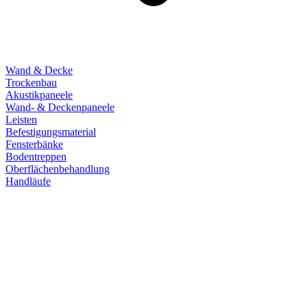
Wand & Decke
Trockenbau
Akustikpaneele
Wand- & Deckenpaneele
Leisten
Befestigungsmaterial
Fensterbänke
Bodentreppen
Oberflächenbehandlung
Handläufe