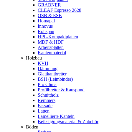
GRABNER
CLEAF Espresso 2628
OSB & ESB
Homapal
Innovus
Rohspan
HPL-Kompaktplatten
MDF & HDF
Arbeitsplatten
Kantenmaterial
Holzbau
KVH
Dämmung
Glattkantbretter
BSH (Leimbinder)
Pro Clima
Profilbretter & Rauspund
Schnittholz
Remmers
Fassade
Latten
Lamellierte Kanteln
Befestigungsmaterial & Zubehör
Böden