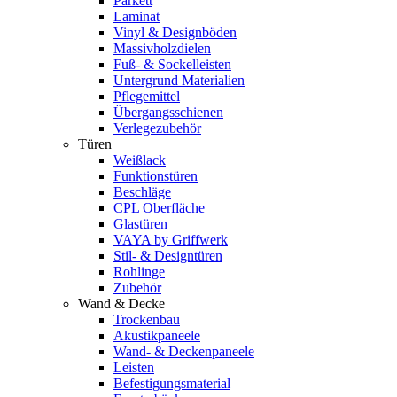
Parkett
Laminat
Vinyl & Designböden
Massivholzdielen
Fuß- & Sockelleisten
Untergrund Materialien
Pflegemittel
Übergangsschienen
Verlegezubehör
Türen
Weißlack
Funktionstüren
Beschläge
CPL Oberfläche
Glastüren
VAYA by Griffwerk
Stil- & Designtüren
Rohlinge
Zubehör
Wand & Decke
Trockenbau
Akustikpaneele
Wand- & Deckenpaneele
Leisten
Befestigungsmaterial