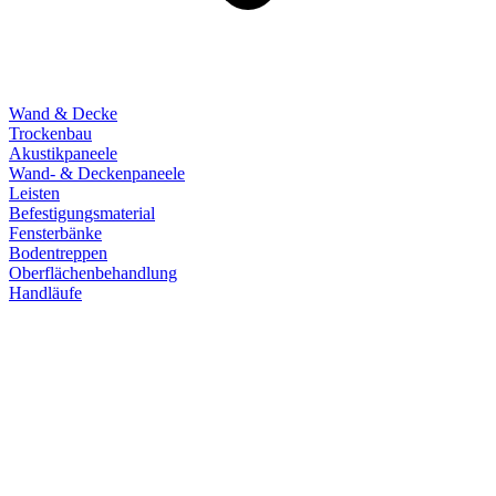
Wand & Decke
Trockenbau
Akustikpaneele
Wand- & Deckenpaneele
Leisten
Befestigungsmaterial
Fensterbänke
Bodentreppen
Oberflächenbehandlung
Handläufe