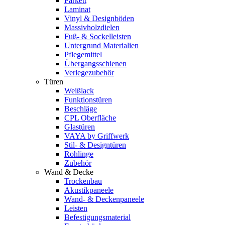
Parkett
Laminat
Vinyl & Designböden
Massivholzdielen
Fuß- & Sockelleisten
Untergrund Materialien
Pflegemittel
Übergangsschienen
Verlegezubehör
Türen
Weißlack
Funktionstüren
Beschläge
CPL Oberfläche
Glastüren
VAYA by Griffwerk
Stil- & Designtüren
Rohlinge
Zubehör
Wand & Decke
Trockenbau
Akustikpaneele
Wand- & Deckenpaneele
Leisten
Befestigungsmaterial