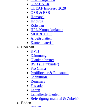
GRABNER
CLEAF Espresso 2628
OSB & ESB
Homapal
Innovus
Rohspan
HPL-Kompaktplatten
MDF & HDF
Arbeitsplatten
Kantenmaterial
Holzbau
KVH
Dämmung
Glattkantbretter
BSH (Leimbinder)
Pro Clima
Profilbretter & Rauspund
Schnittholz
Remmers
Fassade
Latten
Lamellierte Kanteln
Befestigungsmaterial & Zubehör
Böden