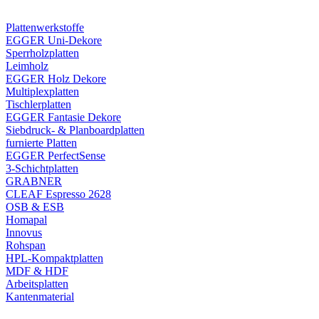
Plattenwerkstoffe
EGGER Uni-Dekore
Sperrholzplatten
Leimholz
EGGER Holz Dekore
Multiplexplatten
Tischlerplatten
EGGER Fantasie Dekore
Siebdruck- & Planboardplatten
furnierte Platten
EGGER PerfectSense
3-Schichtplatten
GRABNER
CLEAF Espresso 2628
OSB & ESB
Homapal
Innovus
Rohspan
HPL-Kompaktplatten
MDF & HDF
Arbeitsplatten
Kantenmaterial