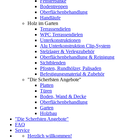
Fensterbänke
Bodentreppen
Oberflächenbehandlung
Handläufe
Holz im Garten
Terrassendielen
WPC Terrassendielen
Unterkonstruktionen
Alu Unterkonstruktion Clip-System
Stelzlager & Verlegzubehör
Oberflächenbehandlung & Reinigung
Sichtblenden
Pfosten, Rundhölzer, Palisaden
Befestigungsmaterial & Zubehör
"Die Scherfsten Angebote"
Platten
Türen
Boden, Wand & Decke
Oberflächenbehandlung
Garten
Holzbau
"Die Scherfsten Angebote"
FAQ
Service
Herzlich willkommen!