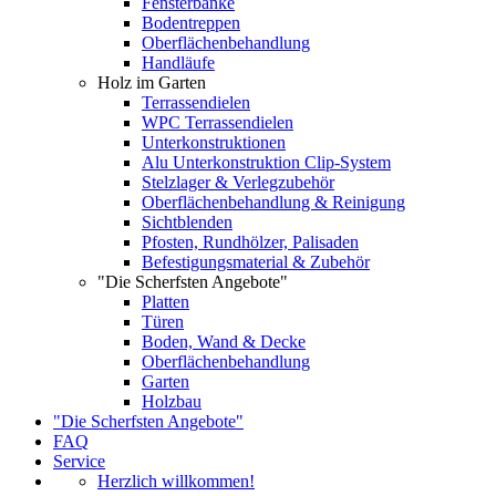
Fensterbänke
Bodentreppen
Oberflächenbehandlung
Handläufe
Holz im Garten
Terrassendielen
WPC Terrassendielen
Unterkonstruktionen
Alu Unterkonstruktion Clip-System
Stelzlager & Verlegzubehör
Oberflächenbehandlung & Reinigung
Sichtblenden
Pfosten, Rundhölzer, Palisaden
Befestigungsmaterial & Zubehör
"Die Scherfsten Angebote"
Platten
Türen
Boden, Wand & Decke
Oberflächenbehandlung
Garten
Holzbau
"Die Scherfsten Angebote"
FAQ
Service
Herzlich willkommen!