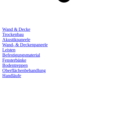
Wand & Decke
Trockenbau
Akustikpaneele
Wand- & Deckenpaneele
Leisten
Befestigungsmaterial
Fensterbänke
Bodentreppen
Oberflächenbehandlung
Handläufe