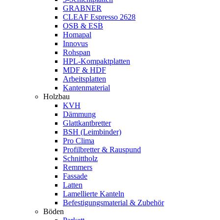
GRABNER
CLEAF Espresso 2628
OSB & ESB
Homapal
Innovus
Rohspan
HPL-Kompaktplatten
MDF & HDF
Arbeitsplatten
Kantenmaterial
Holzbau
KVH
Dämmung
Glattkantbretter
BSH (Leimbinder)
Pro Clima
Profilbretter & Rauspund
Schnittholz
Remmers
Fassade
Latten
Lamellierte Kanteln
Befestigungsmaterial & Zubehör
Böden