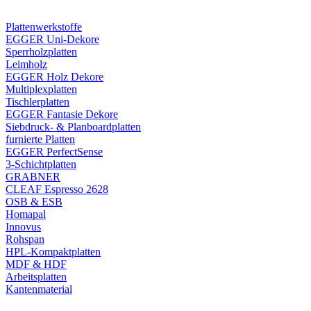
Plattenwerkstoffe
EGGER Uni-Dekore
Sperrholzplatten
Leimholz
EGGER Holz Dekore
Multiplexplatten
Tischlerplatten
EGGER Fantasie Dekore
Siebdruck- & Planboardplatten
furnierte Platten
EGGER PerfectSense
3-Schichtplatten
GRABNER
CLEAF Espresso 2628
OSB & ESB
Homapal
Innovus
Rohspan
HPL-Kompaktplatten
MDF & HDF
Arbeitsplatten
Kantenmaterial