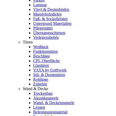
Parkett
Laminat
Vinyl & Designböden
Massivholzdielen
Fuß- & Sockelleisten
Untergrund Materialien
Pflegemittel
Übergangsschienen
Verlegezubehör
Türen
Weißlack
Funktionstüren
Beschläge
CPL Oberfläche
Glastüren
VAYA by Griffwerk
Stil- & Designtüren
Rohlinge
Zubehör
Wand & Decke
Trockenbau
Akustikpaneele
Wand- & Deckenpaneele
Leisten
Befestigungsmaterial