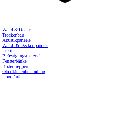
Wand & Decke
Trockenbau
Akustikpaneele
Wand- & Deckenpaneele
Leisten
Befestigungsmaterial
Fensterbänke
Bodentreppen
Oberflächenbehandlung
Handläufe