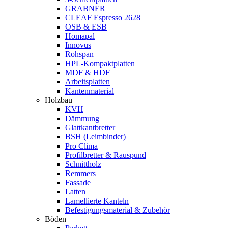
GRABNER
CLEAF Espresso 2628
OSB & ESB
Homapal
Innovus
Rohspan
HPL-Kompaktplatten
MDF & HDF
Arbeitsplatten
Kantenmaterial
Holzbau
KVH
Dämmung
Glattkantbretter
BSH (Leimbinder)
Pro Clima
Profilbretter & Rauspund
Schnittholz
Remmers
Fassade
Latten
Lamellierte Kanteln
Befestigungsmaterial & Zubehör
Böden