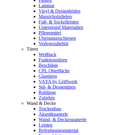
Parkett
Laminat
Vinyl & Designböden
Massivholzdielen
Fuß- & Sockelleisten
Untergrund Materialien
Pflegemittel
Übergangsschienen
Verlegezubehör
Türen
Weißlack
Funktionstüren
Beschläge
CPL Oberfläche
Glastüren
VAYA by Griffwerk
Stil- & Designtüren
Rohlinge
Zubehör
Wand & Decke
Trockenbau
Akustikpaneele
Wand- & Deckenpaneele
Leisten
Befestigungsmaterial