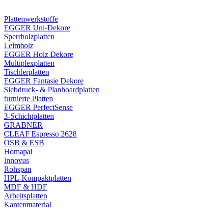
Plattenwerkstoffe
EGGER Uni-Dekore
Sperrholzplatten
Leimholz
EGGER Holz Dekore
Multiplexplatten
Tischlerplatten
EGGER Fantasie Dekore
Siebdruck- & Planboardplatten
furnierte Platten
EGGER PerfectSense
3-Schichtplatten
GRABNER
CLEAF Espresso 2628
OSB & ESB
Homapal
Innovus
Rohspan
HPL-Kompaktplatten
MDF & HDF
Arbeitsplatten
Kantenmaterial