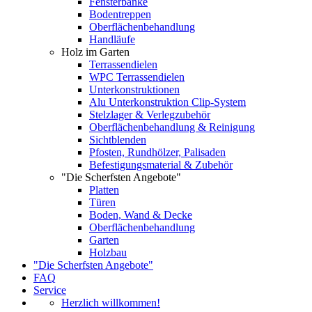
Fensterbänke
Bodentreppen
Oberflächenbehandlung
Handläufe
Holz im Garten
Terrassendielen
WPC Terrassendielen
Unterkonstruktionen
Alu Unterkonstruktion Clip-System
Stelzlager & Verlegzubehör
Oberflächenbehandlung & Reinigung
Sichtblenden
Pfosten, Rundhölzer, Palisaden
Befestigungsmaterial & Zubehör
"Die Scherfsten Angebote"
Platten
Türen
Boden, Wand & Decke
Oberflächenbehandlung
Garten
Holzbau
"Die Scherfsten Angebote"
FAQ
Service
Herzlich willkommen!