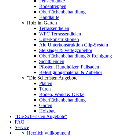
Fensterbänke
Bodentreppen
Oberflächenbehandlung
Handläufe
Holz im Garten
Terrassendielen
WPC Terrassendielen
Unterkonstruktionen
Alu Unterkonstruktion Clip-System
Stelzlager & Verlegzubehör
Oberflächenbehandlung & Reinigung
Sichtblenden
Pfosten, Rundhölzer, Palisaden
Befestigungsmaterial & Zubehör
"Die Scherfsten Angebote"
Platten
Türen
Boden, Wand & Decke
Oberflächenbehandlung
Garten
Holzbau
"Die Scherfsten Angebote"
FAQ
Service
Herzlich willkommen!