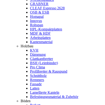
GRABNER
CLEAF Espresso 2628
OSB & ESB
Homapal
Innovus
Rohspan
HPL-Kompaktplatten
MDF & HDF
Arbeitsplatten
Kantenmaterial
Holzbau
KVH
Dämmung
Glattkantbretter
BSH (Leimbinder)
Pro Clima
Profilbretter & Rauspund
Schnittholz
Remmers
Fassade
Latten
Lamellierte Kanteln
Befestigungsmaterial & Zubehör
Böden