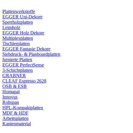
Plattenwerkstoffe
EGGER Uni-Dekore
Sperrholzplatten
Leimholz
EGGER Holz Dekore
Multiplexplatten
Tischlerplatten
EGGER Fantasie Dekore
Siebdruck- & Planboardplatten
furnierte Platten
EGGER PerfectSense
3-Schichtplatten
GRABNER
CLEAF Espresso 2628
OSB & ESB
Homapal
Innovus
Rohspan
HPL-Kompaktplatten
MDF & HDF
Arbeitsplatten
Kantenmaterial