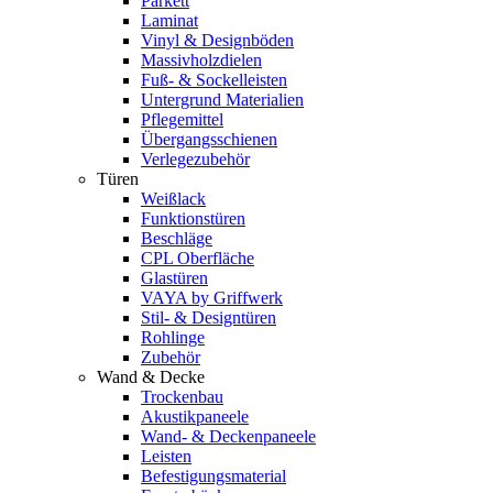
Parkett
Laminat
Vinyl & Designböden
Massivholzdielen
Fuß- & Sockelleisten
Untergrund Materialien
Pflegemittel
Übergangsschienen
Verlegezubehör
Türen
Weißlack
Funktionstüren
Beschläge
CPL Oberfläche
Glastüren
VAYA by Griffwerk
Stil- & Designtüren
Rohlinge
Zubehör
Wand & Decke
Trockenbau
Akustikpaneele
Wand- & Deckenpaneele
Leisten
Befestigungsmaterial