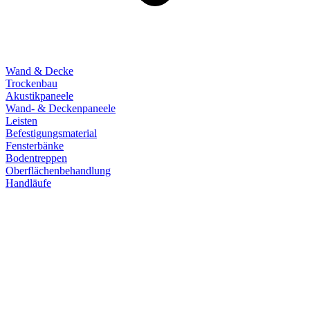
Wand & Decke
Trockenbau
Akustikpaneele
Wand- & Deckenpaneele
Leisten
Befestigungsmaterial
Fensterbänke
Bodentreppen
Oberflächenbehandlung
Handläufe