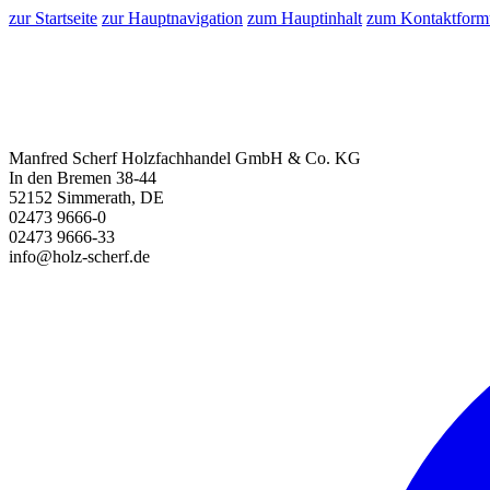
zur Startseite
zur Hauptnavigation
zum Hauptinhalt
zum Kontaktform
Manfred Scherf Holzfachhandel GmbH & Co. KG
In den Bremen 38-44
52152 Simmerath, DE
02473 9666-0
02473 9666-33
info@holz-scherf.de