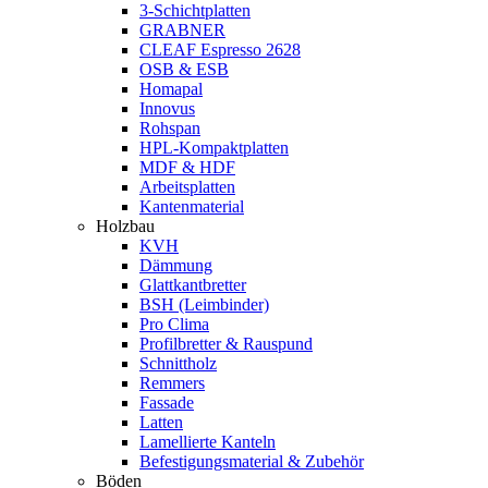
3-Schichtplatten
GRABNER
CLEAF Espresso 2628
OSB & ESB
Homapal
Innovus
Rohspan
HPL-Kompaktplatten
MDF & HDF
Arbeitsplatten
Kantenmaterial
Holzbau
KVH
Dämmung
Glattkantbretter
BSH (Leimbinder)
Pro Clima
Profilbretter & Rauspund
Schnittholz
Remmers
Fassade
Latten
Lamellierte Kanteln
Befestigungsmaterial & Zubehör
Böden