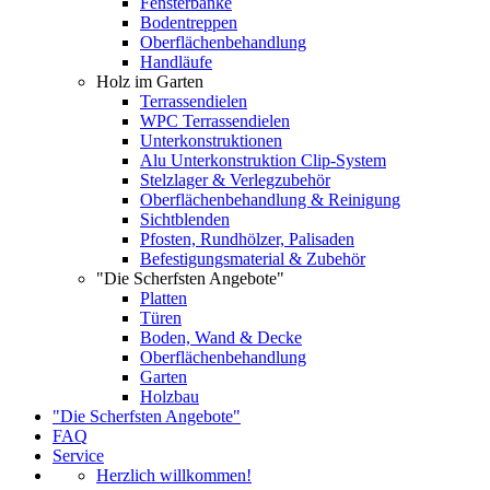
Fensterbänke
Bodentreppen
Oberflächenbehandlung
Handläufe
Holz im Garten
Terrassendielen
WPC Terrassendielen
Unterkonstruktionen
Alu Unterkonstruktion Clip-System
Stelzlager & Verlegzubehör
Oberflächenbehandlung & Reinigung
Sichtblenden
Pfosten, Rundhölzer, Palisaden
Befestigungsmaterial & Zubehör
"Die Scherfsten Angebote"
Platten
Türen
Boden, Wand & Decke
Oberflächenbehandlung
Garten
Holzbau
"Die Scherfsten Angebote"
FAQ
Service
Herzlich willkommen!