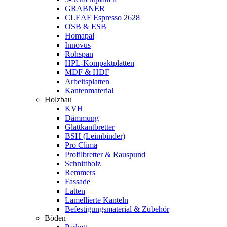
GRABNER
CLEAF Espresso 2628
OSB & ESB
Homapal
Innovus
Rohspan
HPL-Kompaktplatten
MDF & HDF
Arbeitsplatten
Kantenmaterial
Holzbau
KVH
Dämmung
Glattkantbretter
BSH (Leimbinder)
Pro Clima
Profilbretter & Rauspund
Schnittholz
Remmers
Fassade
Latten
Lamellierte Kanteln
Befestigungsmaterial & Zubehör
Böden