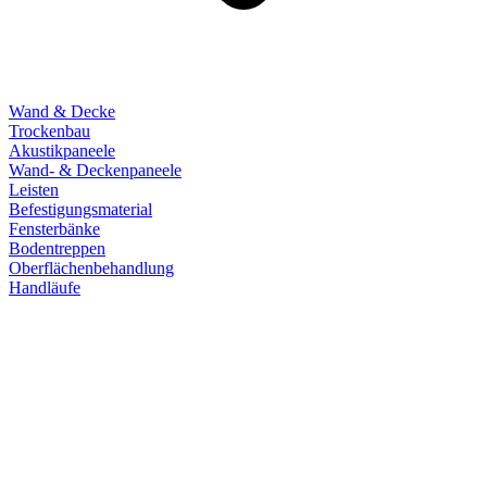
Wand & Decke
Trockenbau
Akustikpaneele
Wand- & Deckenpaneele
Leisten
Befestigungsmaterial
Fensterbänke
Bodentreppen
Oberflächenbehandlung
Handläufe