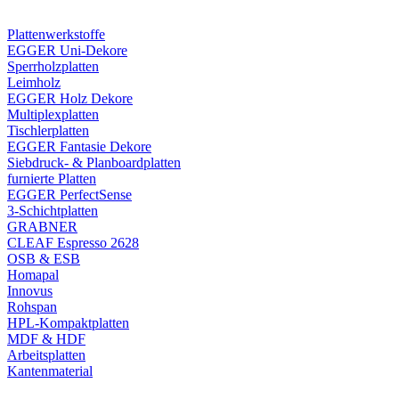
Plattenwerkstoffe
EGGER Uni-Dekore
Sperrholzplatten
Leimholz
EGGER Holz Dekore
Multiplexplatten
Tischlerplatten
EGGER Fantasie Dekore
Siebdruck- & Planboardplatten
furnierte Platten
EGGER PerfectSense
3-Schichtplatten
GRABNER
CLEAF Espresso 2628
OSB & ESB
Homapal
Innovus
Rohspan
HPL-Kompaktplatten
MDF & HDF
Arbeitsplatten
Kantenmaterial