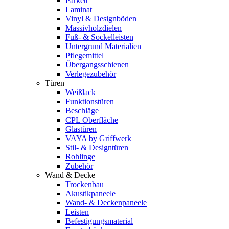
Parkett
Laminat
Vinyl & Designböden
Massivholzdielen
Fuß- & Sockelleisten
Untergrund Materialien
Pflegemittel
Übergangsschienen
Verlegezubehör
Türen
Weißlack
Funktionstüren
Beschläge
CPL Oberfläche
Glastüren
VAYA by Griffwerk
Stil- & Designtüren
Rohlinge
Zubehör
Wand & Decke
Trockenbau
Akustikpaneele
Wand- & Deckenpaneele
Leisten
Befestigungsmaterial